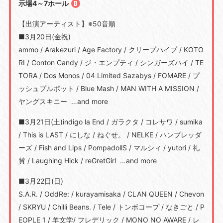
示場4～7ホール
【出演アーティスト】※50音順
■3⽉20⽇(⾦祝)
ammo / Arakezuri / Age Factory / クリープハイプ
/ KOTO
RI / Conton Candy /
ジ・エンプティ
/
シンガーズハイ
/ TE
TORA /
Dos Monos / 04 Limited Sazabys / FOMARE / プ
ッシュプルポット
/ Blue Mash / MAN WITH A MISSION /
ヤングスキニー …
and more
■3⽉21⽇(⼟)indigo la End / ガラクタ
/
コレサワ
/ sumika
/ This is LAST /
にしな
/
ねぐせ。
/ NELKE /
ハンブレッダ
ーズ
/ Fish and Lips / PompadollS /
マルシィ
/ yutori /
礼
賛
/ Laughing Hick / reGretGirl
…
and more
■3⽉22⽇(⽇)
S.A.R. / OddRe: / kurayamisaka / CLAN QUEEN / Chevon
/ SKRYU / Chilli Beans. / Tele / トンボコープ
/
なきごと
/ P
EOPLE 1 /
羊文学/ フレデリック / MONO NO AWARE / レ