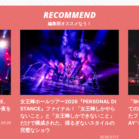
RECOMMEND
編集部オススメなう！
 DI
「SHISHAMOでした!!!」ロックバンドとし
TO
やら
ての芯を貫き通し、笑顔と感謝で泳ぎ切っ
気感
と」
たファイナルライブ、DAY2“GOODBYE D
レポ
ルの
AY”をレポート
2026.06.19
.07.17