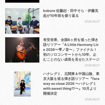
kobore 佐藤赳・田中そら・伊藤克
起が10年前を振り返る
2026.08.07
有安杏果、全国6ヶ所を巡った弾き
語りツアー「A Little Harmony Liv
e 2026〜雫ノ音〜」ファイナル！
初のソロコンサートから10年、止
むことのない成長を見せたステージ
2026.08.07
ハナレグミ、北関東＆中国山陰、東
京大阪を巡る弾き語りツアー『fara
way so close 2026 〜ハナレグミ
with sweet thing♡〜』10月より
開催決定
2026.08.07