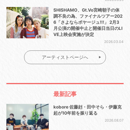
SHISHAMO、Gt.Vo宮崎朝子の体
調不良の為、ファイナルツアー202
6「さよならボヤージュ!!!」 2月3
月公演の開催中止と開催日当日のLI
VE上映会実施が決定
2026.03.04
アーティストページへ
最新記事
kobore 佐藤赳・田中そら・伊藤克
起が10年前を振り返る
2026.08.07