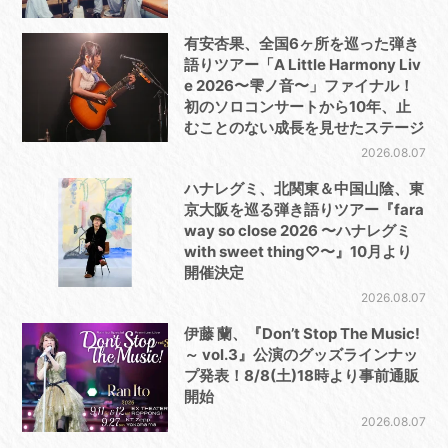
有安杏果、全国6ヶ所を巡った弾き
語りツアー「A Little Harmony Liv
e 2026〜雫ノ音〜」ファイナル！
初のソロコンサートから10年、止
むことのない成長を見せたステージ
2026.08.07
ハナレグミ、北関東＆中国山陰、東
京大阪を巡る弾き語りツアー『fara
way so close 2026 〜ハナレグミ
with sweet thing♡〜』10月より
開催決定
2026.08.07
伊藤 蘭、『Don’t Stop The Music!
～ vol.3』公演のグッズラインナッ
プ発表！8/8(土)18時より事前通販
開始
2026.08.07