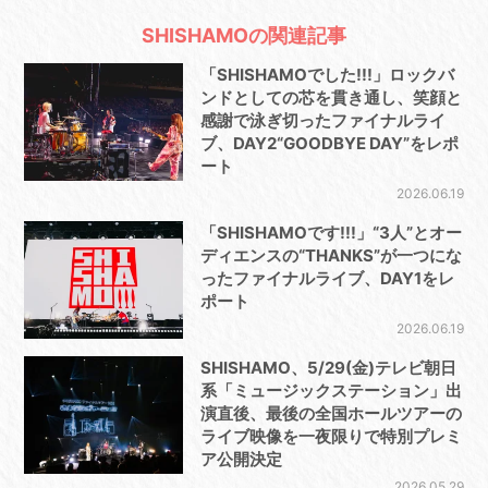
SHISHAMOの関連記事
「SHISHAMOでした!!!」ロックバ
ンドとしての芯を貫き通し、笑顔と
感謝で泳ぎ切ったファイナルライ
ブ、DAY2“GOODBYE DAY”をレポ
ート
2026.06.19
「SHISHAMOです!!!」“3人”とオー
ディエンスの“THANKS”が一つにな
ったファイナルライブ、DAY1をレ
ポート
2026.06.19
SHISHAMO、5/29(金)テレビ朝日
系「ミュージックステーション」出
演直後、最後の全国ホールツアーの
ライブ映像を一夜限りで特別プレミ
ア公開決定
2026.05.29