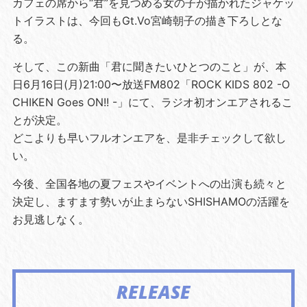
カフェの席から“君”を見つめる女の子が描かれたジャケッ
トイラストは、今回もGt.Vo宮崎朝子の描き下ろしとな
る。
そして、この新曲「君に聞きたいひとつのこと」が、本
日6月16日(月)21:00〜放送FM802「ROCK KIDS 802 -O
CHIKEN Goes ON!! -」にて、ラジオ初オンエアされるこ
とが決定。
どこよりも早いフルオンエアを、是非チェックして欲し
い。
今後、全国各地の夏フェスやイベントへの出演も続々と
決定し、ますます勢いが止まらないSHISHAMOの活躍を
お見逃しなく。
RELEASE