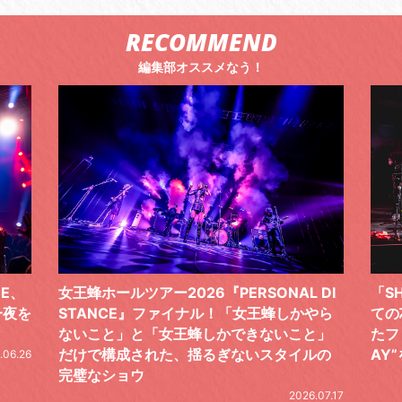
RECOMMEND
編集部オススメなう！
 DI
「SHISHAMOでした!!!」ロックバンドとし
TO
やら
ての芯を貫き通し、笑顔と感謝で泳ぎ切っ
気感
と」
たファイナルライブ、DAY2“GOODBYE D
レポ
ルの
AY”をレポート
2026.06.19
.07.17