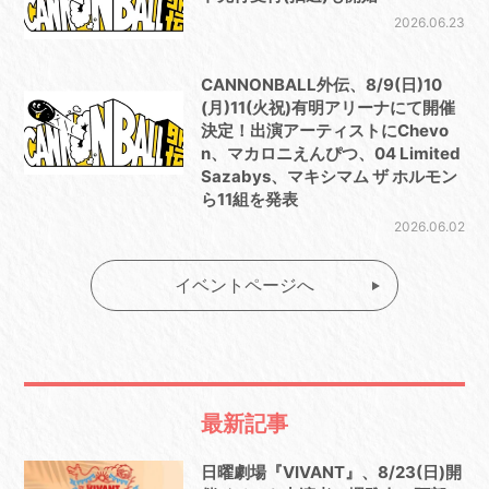
2026.06.23
CANNONBALL外伝、8/9(⽇)10
(⽉)11(⽕祝)有明アリーナにて開催
決定！出演アーティストにChevo
n、マカロニえんぴつ、04 Limited
Sazabys、マキシマム ザ ホルモン
ら11組を発表
2026.06.02
イベントページへ
最新記事
日曜劇場『VIVANT』、8/23(日)開