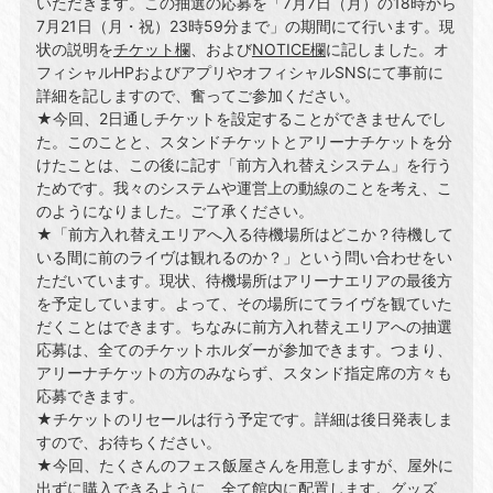
いただきます。この抽選の応募を「7⽉7⽇（⽉）の18時から
7⽉21⽇（⽉・祝）23時59分まで」の期間にて⾏います。現
状の説明を
チケット欄
、および
NOTICE欄
に記しました。オ
フィシャルHPおよびアプリやオフィシャルSNSにて事前に
詳細を記しますので、奮ってご参加ください。
★今回、2⽇通しチケットを設定することができませんでし
た。このことと、スタンドチケットとアリーナチケットを分
けたことは、この後に記す「前⽅⼊れ替えシステム」を⾏う
ためです。我々のシステムや運営上の動線のことを考え、こ
のようになりました。ご了承ください。
★「前⽅⼊れ替えエリアへ⼊る待機場所はどこか？待機して
いる間に前のライヴは観れるのか？」という問い合わせをい
ただいています。現状、待機場所はアリーナエリアの最後⽅
を予定しています。よって、その場所にてライヴを観ていた
だくことはできます。ちなみに前⽅⼊れ替えエリアへの抽選
応募は、全てのチケットホルダーが参加できます。つまり、
アリーナチケットの⽅のみならず、スタンド指定席の⽅々も
応募できます。
★チケットのリセールは⾏う予定です。詳細は後⽇発表しま
すので、お待ちください。
★今回、たくさんのフェス飯屋さんを⽤意しますが、屋外に
出ずに購⼊できるように、全て館内に配置します。グッズ、