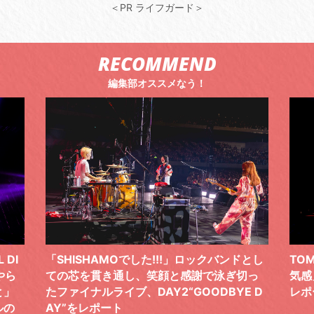
＜PR ライフガード＞
RECOMMEND
編集部オススメなう！
 DI
「SHISHAMOでした!!!」ロックバンドとし
TO
やら
ての芯を貫き通し、笑顔と感謝で泳ぎ切っ
気感
と」
たファイナルライブ、DAY2“GOODBYE D
レポ
ルの
AY”をレポート