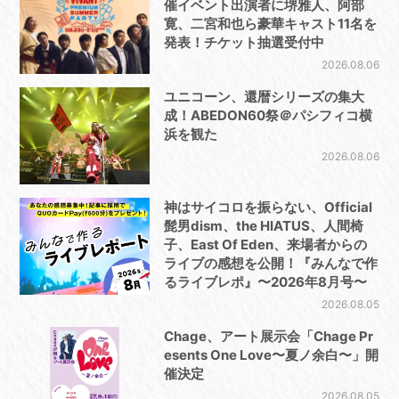
催イベント出演者に堺雅人、阿部
寛、二宮和也ら豪華キャスト11名を
発表！チケット抽選受付中
2026.08.06
ユニコーン、還暦シリーズの集大
成！ABEDON60祭＠パシフィコ横
浜を観た
2026.08.06
神はサイコロを振らない、Official
髭男dism、the HIATUS、人間椅
子、East Of Eden、来場者からの
ライブの感想を公開！『みんなで作
るライブレポ』〜2026年8月号〜
2026.08.05
Chage、アート展示会「Chage Pr
esents One Love〜夏ノ余白〜」開
催決定
2026.08.05