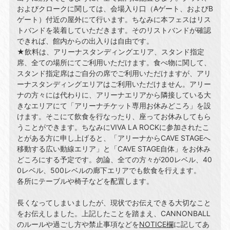
およびクロークに関しては、会場⼊り⼝（Aゲート、およびB
ゲート）付近の屋外にて⾏います。ちなみに本フェスはリス
トバンドを装着していただきます。そのリストバンドが確認
できれば、館内からの出⼊りは⾃由です。
★飲料は、アリーナスタンディングエリア、スタンド指定
席、全ての場所にてご利⽤いただけます。⾷べ物に関して、
スタンド指定席はご⾃分の席でご利⽤いただけますが、アリ
ーナスタンディングエリアはご利⽤いただけません。アリー
ナの⽅々には代わりに、アリーナエリアから隣接している⼤
きなエリアにて「アリーナチケット専⽤お休みどころ」を設
けます。そこにて飲⾷を⾏なったり、座ってお休みしてもら
うことができます。ちなみにVIVA LA ROCKに参加されたこ
とがある⽅に申し上げると、「アリーナからCAVE STAGEへ
移動する広い動線エリア」と「CAVE STAGE⾃体」をお休み
どころにする予定です。勿論、全ての⽅々が200レベル、40
0レベル、500レベルの廊下エリアでも飲⾷を⾏えます。
各所にテーブルや椅⼦などを配置します。
⻑くなってしまいましたが、現状でお伝えできる⼤切なこと
をお伝えしました。上記したことを踏まえ、CANNONBALL
のルールや過ごし⽅や禁⽌事項などを
NOTICE欄
に記してあ