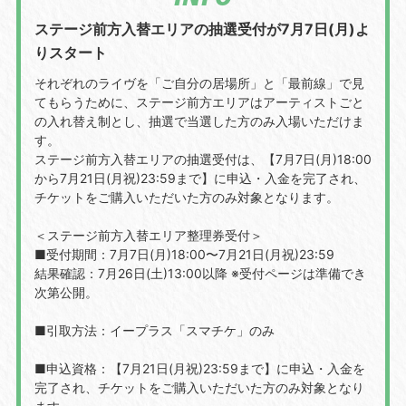
ステージ前⽅⼊替エリアの抽選受付が7⽉7⽇(⽉)よ
りスタート
それぞれのライヴを「ご⾃分の居場所」と「最前線」で⾒
てもらうために、ステージ前⽅エリアはアーティストごと
の⼊れ替え制とし、抽選で当選した⽅のみ⼊場いただけま
す。
ステージ前⽅⼊替エリアの抽選受付は、【7月7日(⽉)18:00
から7月21日(⽉祝)23:59まで】に申込・⼊⾦を完了され、
チケットをご購⼊いただいた⽅のみ対象となります。
＜ステージ前⽅⼊替エリア整理券受付＞
■受付期間：7月7日(⽉)18:00〜7月21日(⽉祝)23:59
結果確認：7月26日(⼟)13:00以降 ※受付ページは準備でき
次第公開。
■引取⽅法：イープラス「スマチケ」のみ
■申込資格：【7月21日(⽉祝)23:59まで】に申込・⼊⾦を
完了され、チケットをご購⼊いただいた⽅のみ対象となり