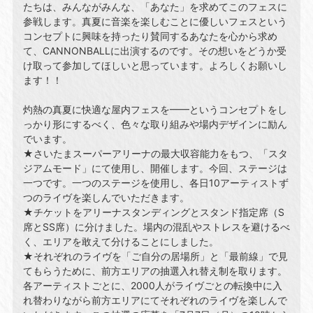
たちは、みんながみんな、「あなた」を求めてこのフェスに
参戦します。真夏に⾳楽を楽しむことに優しいフェスという
コンセプトに興味を持ったり賛同するあなたを⼼から求め
て、CANNONBALLに出演するのです。その想いをどうか受
け取って参加してほしいと思っています。よろしくお願いし
ます！！
灼熱の真夏に快適な屋内フェスを━━というコンセプトをし
っかり形にするべく、⾊々な取り組みや場内デザインに励ん
でいます。
★さいたまスーパーアリーナの最⼤収容能⼒をもつ、「スタ
ジアムモード」にて使⽤し、開催します。今回、ステージは
⼀つです。⼀つのステージを使⽤し、各⽇10アーティストず
つのライヴを楽しんでいただきます。
★チケットをアリーナスタンディングとスタンド指定席（S
席とSS席）に分けました。場内の混乱やストレスを避けるべ
く、エリアを敢えて分けることにしました。
★それぞれのライヴを「ご⾃分の居場所」と「最前線」で⾒
てもらうために、前⽅エリアの抽選⼊れ替え制を取ります。
各アーティストごとに、2000⼈がライヴごとの転換中に⼊
れ替わりながら前⽅エリアにてそれぞれのライヴを楽しんで