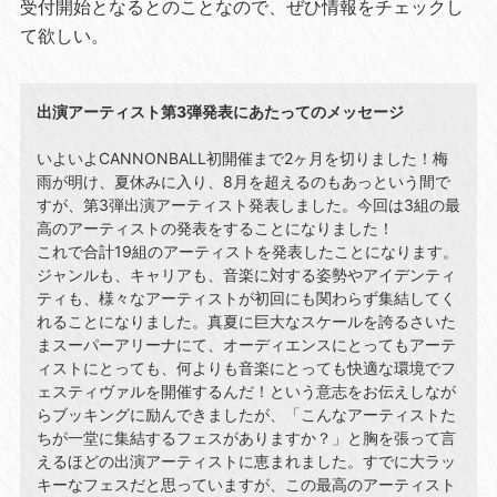
受付開始となるとのことなので、ぜひ情報をチェックし
て欲しい。
出演アーティスト第3弾発表にあたってのメッセージ
いよいよCANNONBALL初開催まで2ヶ⽉を切りました！梅
⾬が明け、夏休みに⼊り、8⽉を超えるのもあっという間で
すが、第3弾出演アーティスト発表しました。今回は3組の最
⾼のアーティストの発表をすることになりました！
これで合計19組のアーティストを発表したことになります。
ジャンルも、キャリアも、⾳楽に対する姿勢やアイデンティ
ティも、様々なアーティストが初回にも関わらず集結してく
れることになりました。真夏に巨⼤なスケールを誇るさいた
まスーパーアリーナにて、オーディエンスにとってもアーテ
ィストにとっても、何よりも⾳楽にとっても快適な環境でフ
ェスティヴァルを開催するんだ！という意志をお伝えしなが
らブッキングに励んできましたが、「こんなアーティストた
ちが⼀堂に集結するフェスがありますか？」と胸を張って⾔
えるほどの出演アーティストに恵まれました。すでに⼤ラッ
キーなフェスだと思っていますが、この最⾼のアーティスト