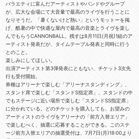
バラエティに富んだアーティストやバンドやグループ
が、広⼤な会場にて⼤⾳量で最⾼のライヴを⾏うことに
なりそうだ。「暑くないけど熱い」というモットーを掲
げ、酷暑の中で快適な屋内で最⾼の⾳楽とライヴを楽し
んでもらうCANNONBALL。残すは8⽉11⽇(⽉祝)1組のア
ーティスト発表だが、タイムテーブル発表と同時に⾏う
とのこと。
楽しみにしてほしい。
出演アーティスト第3弾発表にともない、チケット3次先
⾏も受付開始。
券種はアリーナで楽しむ「アリーナスタンディング」、
スタンド席で楽しむ「スタンドS指定席」、スタンドの中
でもステージに近い場所で楽しむ「スタンドSS指定席」
に分かれている。どのチケットを購⼊しても、お望みの
アーティストのライヴをアリーナの「前⽅⼊替エリア」
で楽しむべく、抽選に応募することができる。このステ
ージ前⽅⼊替エリアの抽選受付は、7⽉7⽇(⽉)18:00より