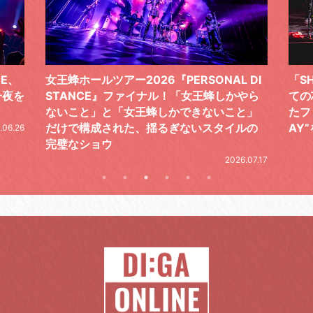
 DI
「SHISHAMOでした!!!」ロックバンドとし
TO
やら
ての芯を貫き通し、笑顔と感謝で泳ぎ切っ
気感
と」
たファイナルライブ、DAY2“GOODBYE D
レポ
ルの
AY”をレポート
2026.06.19
.07.17