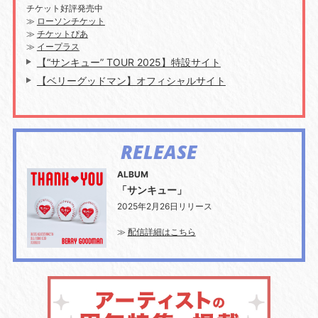
チケット好評発売中
≫
ローソンチケット
≫
チケットぴあ
≫
イープラス
【“サンキュー” TOUR 2025】特設サイト
【ベリーグッドマン】オフィシャルサイト
RELEASE
ALBUM
「サンキュー」
2025年2月26日リリース
≫
配信詳細はこちら