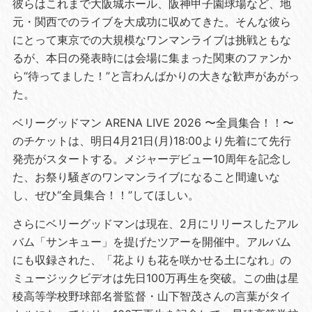
彼らはこれまで大阪城ホール、阪神甲子園球場など、地
元・関西でのライブを大成功に収めてきた。そんな彼ら
にとって東京での大規模なワンマンライブは挑戦ともな
るが、本日の発表時には会場に集まった関東のファンか
ら“待ってました！”と言わんばかりの大きな歓声があがっ
た。
ベリーグッドマン ARENA LIVE 2026 〜全員集合！！〜
のチケットは、明日4月21日(月)18:00より先着にて先行
発売がスタートする。メジャーデビュー10周年を記念し
た、お祭り騒ぎのワンマンライブになること間違いな
し、ぜひ“全員集合！！”してほしい。
さらにベリーグッドマンは現在、2月にリリースしたアル
バム「サンキュー」を提げたツアーを開催中。アルバム
にも収録された、「花よりも花を咲かせる土になれ」の
ミュージックビデオは先日100万再生を突破。この曲は星
稜高等学校野球部名誉監督・山下智茂さんの言葉がタイ