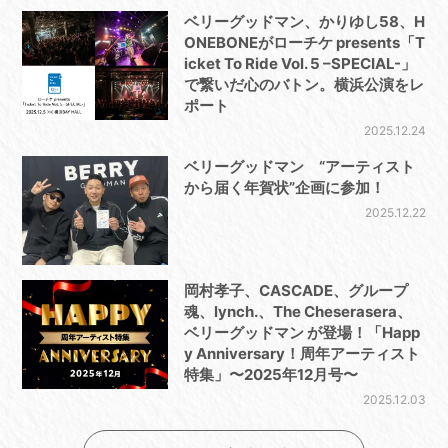
ベリーグッドマン、かりゆし58、H
ONEBONEがローチケ presents「T
icket To Ride Vol. 5 –SPECIAL-」
で繋いだ心のバトン。横浜公演をレ
ポート
2025.12.24
ベリーグッドマン “アーティスト
から届く年賀状”企画に参加！
2025.12.22
岡村孝子、CASCADE、グループ
魂、lynch.、The Cheserasera、
ベリーグッドマン が登場！「Happ
y Anniversary！周年アーティスト
特集」〜2025年12月号〜
2025.12.03