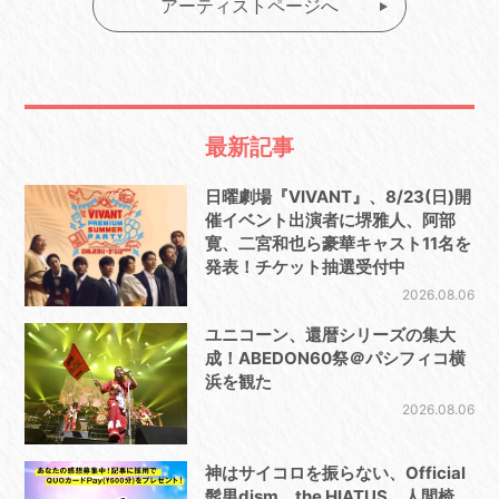
アーティストページへ
最新記事
日曜劇場『VIVANT』、8/23(日)開
催イベント出演者に堺雅人、阿部
寛、二宮和也ら豪華キャスト11名を
発表！チケット抽選受付中
2026.08.06
ユニコーン、還暦シリーズの集大
成！ABEDON60祭＠パシフィコ横
浜を観た
2026.08.06
神はサイコロを振らない、Official
髭男dism、the HIATUS、人間椅