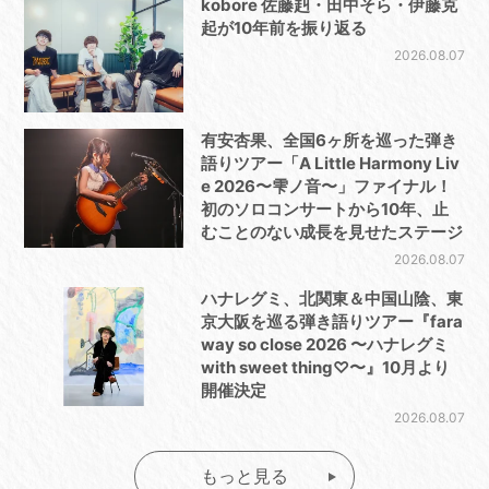
kobore 佐藤赳・田中そら・伊藤克
起が10年前を振り返る
2026.08.07
有安杏果、全国6ヶ所を巡った弾き
語りツアー「A Little Harmony Liv
e 2026〜雫ノ音〜」ファイナル！
初のソロコンサートから10年、止
むことのない成長を見せたステージ
2026.08.07
ハナレグミ、北関東＆中国山陰、東
京大阪を巡る弾き語りツアー『fara
way so close 2026 〜ハナレグミ
with sweet thing♡〜』10月より
開催決定
2026.08.07
もっと見る