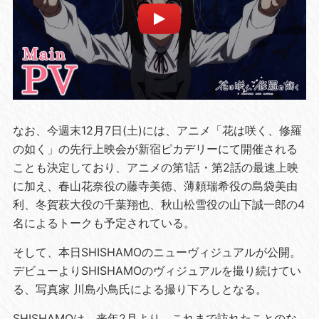
なお、今週末12月7日(土)には、アニメ「花は咲く、修羅
の如く」の先行上映会が新宿ピカデリーにて開催される
ことも決定しており、アニメの第1話・第2話の最速上映
に加え、春山花奈役の藤寺美徳、薄頼瑞希役の島袋美由
利、冬賀萩大役の千葉翔也、秋山松雪役の山下誠一郎の4
名によるトークも予定されている。
そして、本日SHISHAMOのニューヴィジュアルが公開。
デビューよりSHISHAMOのヴィジュアルを撮り続けてい
る、写真家 川島小鳥氏による撮り下ろしとなる。
SHISHAMOは、来年2月より、これまで訪れたことのな