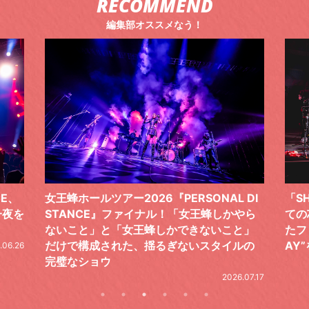
RECOMMEND
編集部オススメなう！
 DI
「SHISHAMOでした!!!」ロックバンドとし
TO
やら
ての芯を貫き通し、笑顔と感謝で泳ぎ切っ
気感
と」
たファイナルライブ、DAY2“GOODBYE D
レポ
ルの
AY”をレポート
2026.06.19
.07.17