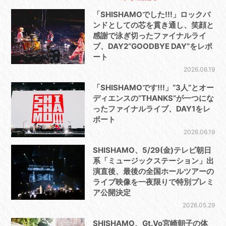
「SHISHAMOでした!!!」ロックバ
ンドとしての芯を貫き通し、笑顔と
感謝で泳ぎ切ったファイナルライ
ブ、DAY2“GOODBYE DAY”をレポ
ート
2026.06.19
「SHISHAMOです!!!」“3人”とオー
ディエンスの“THANKS”が一つにな
ったファイナルライブ、DAY1をレ
ポート
2026.06.19
SHISHAMO、5/29(金)テレビ朝日
系「ミュージックステーション」出
演直後、最後の全国ホールツアーの
ライブ映像を一夜限りで特別プレミ
ア公開決定
2026.05.29
SHISHAMO、Gt.Vo宮崎朝子の体