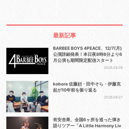
最新記事
BARBEE BOYS 4PEACE、12/7(月)
公演詳細発表！本日夜8時8分より6
月公演も期間限定配信スタート
2026.08.08
kobore 佐藤赳・田中そら・伊藤克
起が10年前を振り返る
2026.08.07
有安杏果、全国6ヶ所を巡った弾き
語りツアー「A Little Harmony Liv