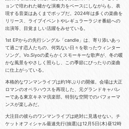
ョンで培われた確かな演奏力をベースにしながらも、表
現する音楽はあくまでポップだ。2024年は多くの楽曲を
リリース、ライブイベントやレギュラーラジオ番組への
出演等、目覚ましい活躍をみせている。
1st EPからの先行シングル「candle」は、寄り添いあっ
て過ごす恋人たちの、何気ない日々を歌ったウィンター
ソング。Vo.Siyoの柔らかくスモーキーな歌声が、冬の暖
かな風景をやさしく照らし、この季節にぴったりの楽曲
に仕上がっている。
本格的なワンマンライブは約1年ぶりの開催。会場は大正
ロマンのオペラハウスを再現した、元グランドキャバレ
ーである東京キネマ倶楽部。特別な空間でのパフォーマ
ンスが楽しみだ。
大注目の彼らのワンマンライブは絶対に見逃せない。チ
ケットオフィシャル最速先行(抽選)は12月5日(木)昼12時