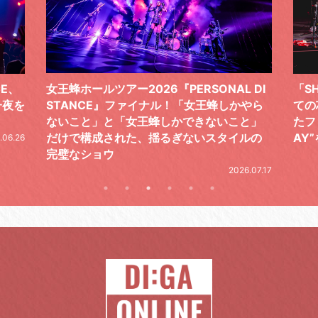
 DI
「SHISHAMOでした!!!」ロックバンドとし
TO
やら
ての芯を貫き通し、笑顔と感謝で泳ぎ切っ
気感
と」
たファイナルライブ、DAY2“GOODBYE D
レポ
ルの
AY”をレポート
2026.06.19
.07.17