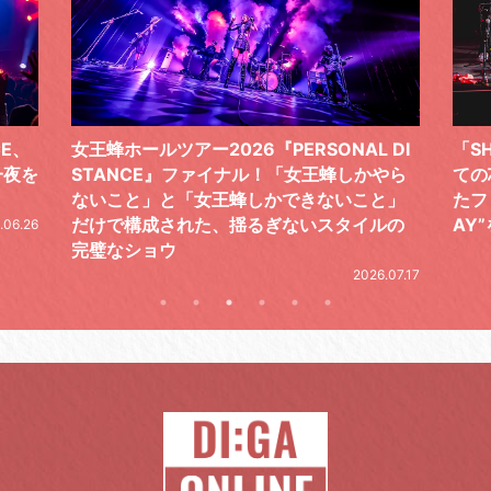
 DI
「SHISHAMOでした!!!」ロックバンドとし
TO
やら
ての芯を貫き通し、笑顔と感謝で泳ぎ切っ
気感
と」
たファイナルライブ、DAY2“GOODBYE D
レポ
ルの
AY”をレポート
2026.06.19
.07.17