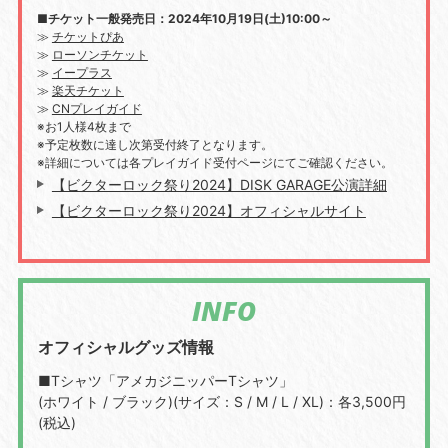
■チケット一般発売日：2024年10月19日(土)10:00～
≫
チケットぴあ
≫
ローソンチケット
≫
イープラス
≫
楽天チケット
≫
CNプレイガイド
※お1人様4枚まで
※予定枚数に達し次第受付終了となります。
※詳細については各プレイガイド受付ページにてご確認ください。
【ビクターロック祭り2024】DISK GARAGE公演詳細
【ビクターロック祭り2024】オフィシャルサイト
INFO
オフィシャルグッズ情報
■Tシャツ「アメカジニッパーTシャツ」
(ホワイト / ブラック)(サイズ：S / M / L / XL)：各3,500円
(税込)