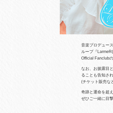
音楽プロデュース集
ループ『LarmeR
Official Fa
なお、お披露目とな
ることも告知さ
(チケット販売な
奇跡と運命を超
ぜひご一緒に目