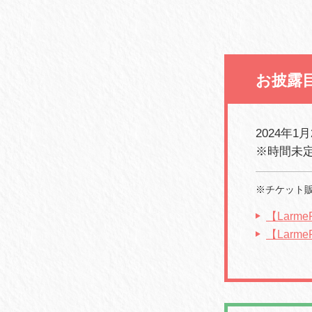
お披露
2024年1月
※時間未
※チケット
【Lar
【Lar