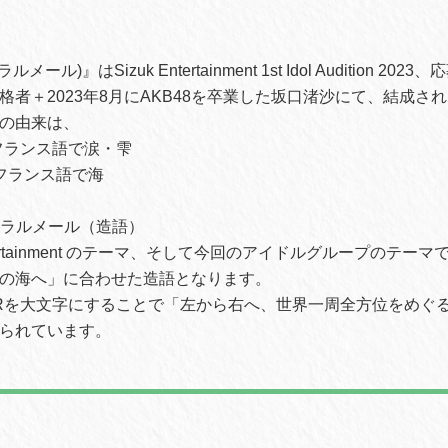
ラルメール)』はSizuk Entertainment 1st Idol Audition 202
格者＋2023年8月にAKB48を卒業した坂口渚沙にて、結成さ
の由来は、
→ フランス語で涙・雫
→ フランス語で海
 → ラルメール（造語）
Entertainment のテーマ、そして今回のアイドルグループのテーマ
の海へ」に合わせた造語となります。
Rを大文字にすることで「左から右へ、世界一周全方位をめぐる
られています。