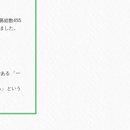
3、応募総数455
れました。
である 「一
」 という