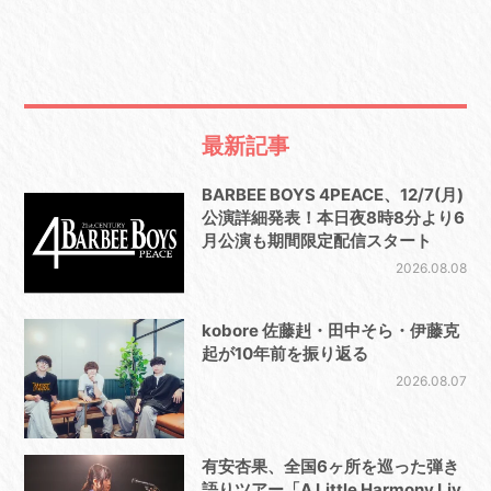
最新記事
BARBEE BOYS 4PEACE、12/7(月)
公演詳細発表！本日夜8時8分より6
月公演も期間限定配信スタート
2026.08.08
kobore 佐藤赳・田中そら・伊藤克
起が10年前を振り返る
2026.08.07
有安杏果、全国6ヶ所を巡った弾き
語りツアー「A Little Harmony Liv