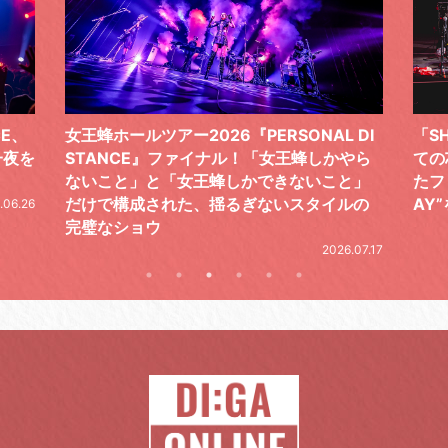
 DI
「SHISHAMOでした!!!」ロックバンドとし
TO
やら
ての芯を貫き通し、笑顔と感謝で泳ぎ切っ
気感
と」
たファイナルライブ、DAY2“GOODBYE D
レポ
ルの
AY”をレポート
2026.06.19
.07.17