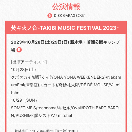
公演情報
DISK GARAGE公演
焚キ火ノ音-TAKIBI MUSIC FESTIVAL 2023-
2023年10月28日(土)29日(日) 新木場・若洲公園キャンプ
場
[出演アーティスト]
10月28日(土)
クボタカイ/磯野くん(YONA YONA WEEKENDERS)/Nakam
uraEmi/澤部渡(スカート)/奇妙礼太郎/DÉ DÉ MOUSE/VJ mi
tchel
10/29（SUN）
SOMETIME’S/toconoma/キセル/Ovall/ROTH BART BARO
N/PUSHIM×韻シスト/VJ mitchel
一般発売日：2023年9月23日(土祝) 12:00