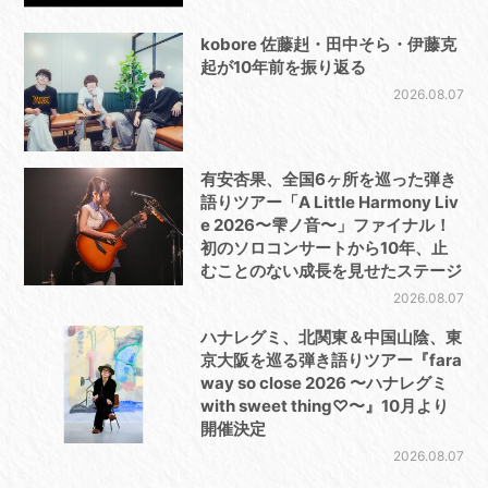
kobore 佐藤赳・田中そら・伊藤克
起が10年前を振り返る
2026.08.07
有安杏果、全国6ヶ所を巡った弾き
語りツアー「A Little Harmony Liv
e 2026〜雫ノ音〜」ファイナル！
初のソロコンサートから10年、止
むことのない成長を見せたステージ
2026.08.07
ハナレグミ、北関東＆中国山陰、東
京大阪を巡る弾き語りツアー『fara
way so close 2026 〜ハナレグミ
with sweet thing♡〜』10月より
開催決定
2026.08.07