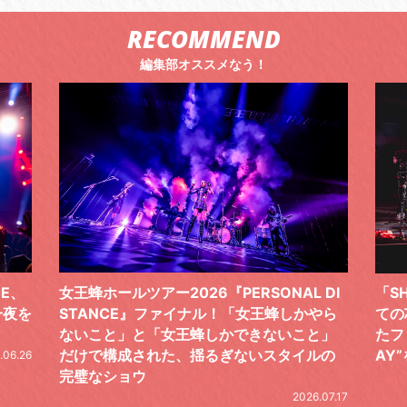
RECOMMEND
編集部オススメなう！
 DI
「SHISHAMOでした!!!」ロックバンドとし
TO
やら
ての芯を貫き通し、笑顔と感謝で泳ぎ切っ
気感
と」
たファイナルライブ、DAY2“GOODBYE D
レポ
ルの
AY”をレポート
2026.06.19
.07.17