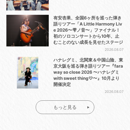
有安杏果、全国6ヶ所を巡った弾き
語りツアー「A Little Harmony Liv
e 2026〜雫ノ音〜」ファイナル！
初のソロコンサートから10年、止
むことのない成長を見せたステージ
2026.08.07
ハナレグミ、北関東＆中国山陰、東
京大阪を巡る弾き語りツアー『fara
way so close 2026 〜ハナレグミ
with sweet thing♡〜』10月より
開催決定
2026.08.07
もっと見る