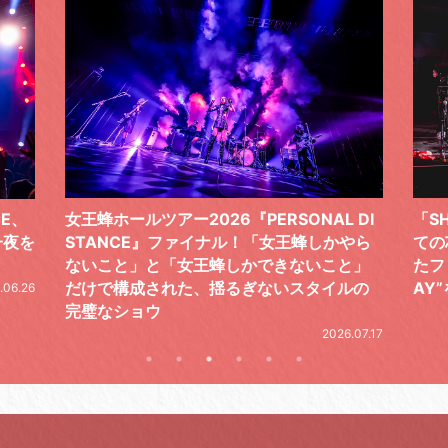
 DI
「SHISHAMOでした!!!」ロックバンドとし
T
かやら
ての芯を貫き通し、笑顔と感謝で泳ぎ切っ
気
と」
たファイナルライブ、DAY2“GOODBYE D
レ
ルの
AY”をレポート
2026.06.19
26.07.17