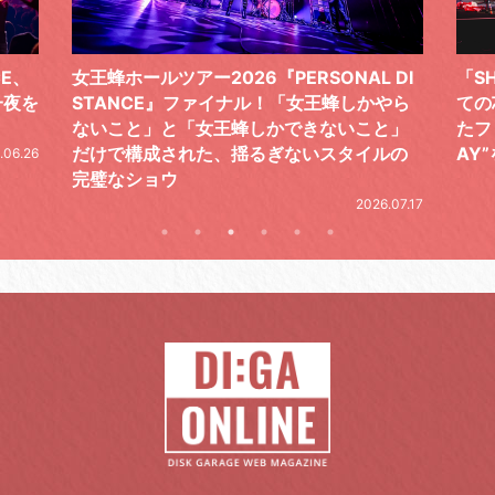
 DI
「SHISHAMOでした!!!」ロックバンドとし
T
かやら
ての芯を貫き通し、笑顔と感謝で泳ぎ切っ
気
と」
たファイナルライブ、DAY2“GOODBYE D
レ
ルの
AY”をレポート
2026.06.19
26.07.17