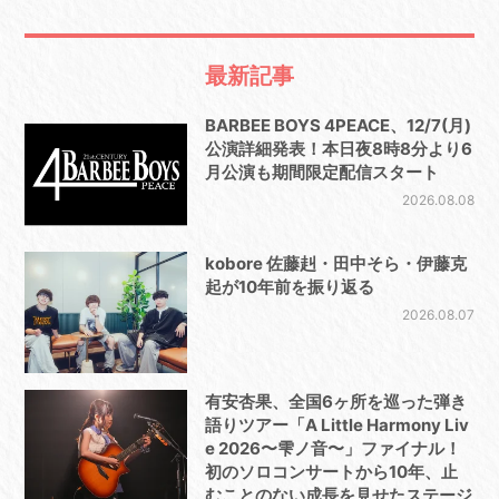
最新記事
BARBEE BOYS 4PEACE、12/7(月)
公演詳細発表！本日夜8時8分より6
月公演も期間限定配信スタート
2026.08.08
kobore 佐藤赳・田中そら・伊藤克
起が10年前を振り返る
2026.08.07
有安杏果、全国6ヶ所を巡った弾き
語りツアー「A Little Harmony Liv
e 2026〜雫ノ音〜」ファイナル！
初のソロコンサートから10年、止
むことのない成長を見せたステージ