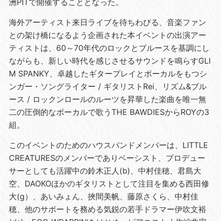
洲PITで開催することとなった。
海外アーティスト来日ライブを待ちわびる、音楽ファン
との架け橋になるよう企画された本イベントの出演アー
ティストは、60～70年代のロックとブルースを基調にし
ながらも、新しい時代を感じさせるサウンドを鳴らすGLI
M SPANKY、卓越したギタープレイとボーカルをもつシ
ンガー・ソングライター / ギタリストRei、リズム&ブル
ース / ロックンロールのルーツを昇華した楽曲を唯一無
二の圧倒的なボーカルで歌うTHE BAWDIESからROYの3
組。
このイベントのためのハウスバンドメンバーは、LITTLE
CREATURESのメンバーでありベーシスト、プロデュー
サーとしても活躍中の鈴木正人(b)、中村佳穂、君島大
空、DAOKOほかのギタリストとして注目を集める西田修
大(g）、あいみょん、挾間美帆、藤原さくら、中村佳
穂、他のサポートを務める気鋭の若手ドラマー伊吹文裕