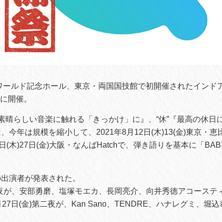
・ワールド記念ホール、東京・両国国技館で初開催されたインドア
りに開催。
”『素晴らしい音楽に触れる「きっかけ」に』、“休”『最高の休日
今年は規模を縮小して、2021年8月12日(木)13(金)東京・
日(木)27日(金)大阪・なんばHatchで、弾き語りを基本に「BAB
の出演者が発表された。
第一夜が、安部勇磨、塩塚モエカ、長岡亮介、向井秀徳アコーステ
27日(金)第二夜が、Kan Sano、TENDRE、ハナレグミ、堀