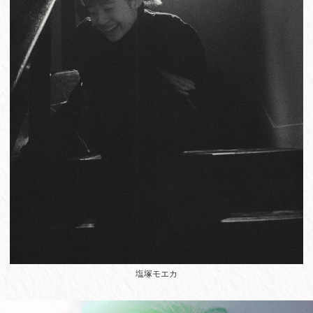
塩塚モエカ