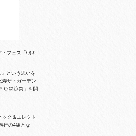
・フェス「Q(キ
に』という思いを
恵比寿ザ・ガーデン
Y Q 納涼祭」を開
ィック＆エレクト
込泰行の4組とな