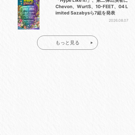
「Hype Like it!」、第二弾出演者に
Chevon、WurtS、10-FEET、04 L
imited Sazabysら7組を発表
2026.08.07
もっと見る