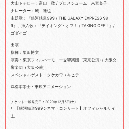
大山トチロー：富山 敬 / プロメシューム：来宮良子
ナレーター：城 達也
主題歌：『銀河鉄道999 / THE GALAXY EXPRESS 99
9』、挿入歌：『テイキング・オフ！ / TAKING OFF！』/
ゴダイゴ
出演
指揮：栗田博文
演奏：東京フィルハーモニー交響楽団（東京公演) / 大阪交
響楽団（大阪公演）
スペシャルゲスト：タケカワユキヒデ
©松本零士・東映アニメーション
チケット一般発売日：2020年12月5日(土)
【銀河鉄道999シネマ・コンサート】オフィシャルサイ
ト