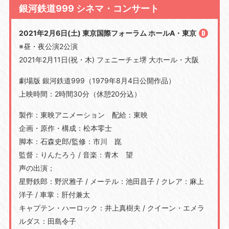
銀河鉄道999 シネマ・コンサート
2021年2月6日(土) 東京国際フォーラム ホールA・東京
※昼・夜公演2公演
2021年2月11日(祝・木) フェニーチェ堺 大ホール・大阪
劇場版 銀河鉄道999（1979年8月4日公開作品）
上映時間：2時間30分（休憩20分込）
製作：東映アニメーション 配給：東映
企画・原作・構成：松本零士
脚本：石森史郎/監修：市川 崑
監督：りんたろう / 音楽：青木 望
声の出演；
星野鉄郎：野沢雅子 / メーテル：池田昌子 / クレア：麻上
洋子 / 車掌：肝付兼太
キャプテン・ハーロック：井上真樹夫 / クイーン・エメラ
ルダス：田島令子