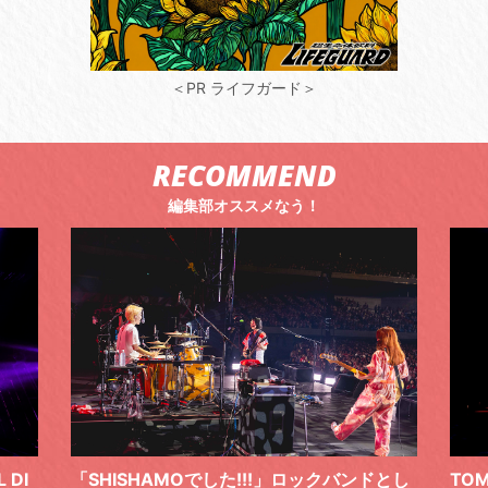
＜PR ライフガード＞
RECOMMEND
編集部オススメなう！
 DI
「SHISHAMOでした!!!」ロックバンドとし
TO