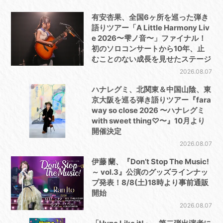
有安杏果、全国6ヶ所を巡った弾き
語りツアー「A Little Harmony Liv
e 2026〜雫ノ音〜」ファイナル！
初のソロコンサートから10年、止
むことのない成長を見せたステージ
2026.08.07
ハナレグミ、北関東＆中国山陰、東
京大阪を巡る弾き語りツアー『fara
way so close 2026 〜ハナレグミ
with sweet thing♡〜』10月より
開催決定
2026.08.07
伊藤 蘭、『Don’t Stop The Music!
～ vol.3』公演のグッズラインナッ
プ発表！8/8(土)18時より事前通販
開始
2026.08.07