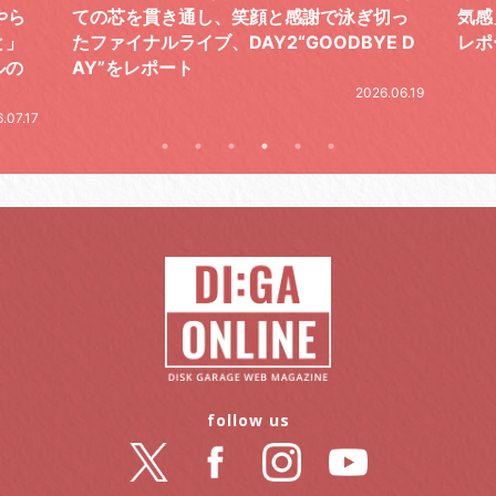
やら
ての芯を貫き通し、笑顔と感謝で泳ぎ切っ
気感
と」
たファイナルライブ、DAY2“GOODBYE D
レポ
ルの
AY”をレポート
2026.06.19
.07.17
follow us