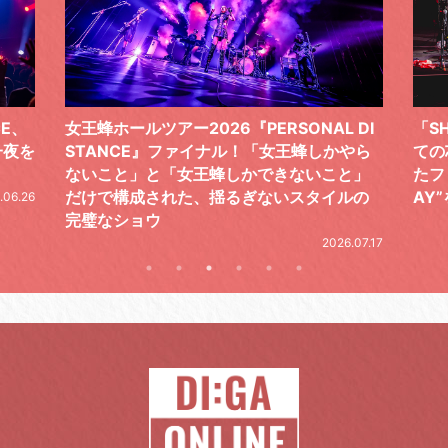
L DI
「SHISHAMOでした!!!」ロックバンドとし
T
かやら
ての芯を貫き通し、笑顔と感謝で泳ぎ切っ
気
こと」
たファイナルライブ、DAY2“GOODBYE D
レ
イルの
AY”をレポート
2026.06.19
026.07.17