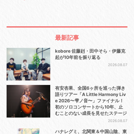
最新記事
kobore 佐藤赳・田中そら・伊藤克
起が10年前を振り返る
2026.08.07
有安杏果、全国6ヶ所を巡った弾き
語りツアー「A Little Harmony Liv
e 2026〜雫ノ音〜」ファイナル！
初のソロコンサートから10年、止
むことのない成長を見せたステージ
2026.08.07
ハナレグミ、北関東＆中国山陰、東