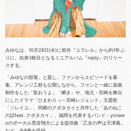
みゆなは、10月28日(水)に前作『ユラレル』から約1年ぶ
りに、自身3枚目となるミニアルバム『reply』のリリー
スする。
「みゆなの部屋」と題し、ファンからエピソードを募
集、アレンジ工程も公開しながら、ファンと一緒に楽曲
制作をした「歌おうよ」「瞬き」や、地元・宮崎を舞台
にしたドラマ「ひまわりっ～宮崎レジェンド」主題歌
「ソレイユ」、同郷のクボタカイと共作した「あのねこ
の話feat. クボタカイ」、福岡を代表するバンド・yonaw
oのボーカル荒谷翔大による提供曲「乙女の声は天津風」
など、全8曲を収録。