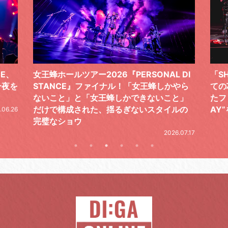
 DI
「SHISHAMOでした!!!」ロックバンドとし
TO
やら
ての芯を貫き通し、笑顔と感謝で泳ぎ切っ
気感
と」
たファイナルライブ、DAY2“GOODBYE D
レポ
ルの
AY”をレポート
2026.06.19
.07.17