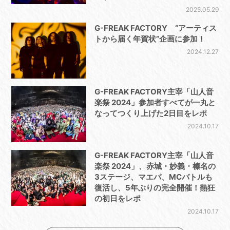
2025.05.29
G-FREAK FACTORY “アーティス
トから届く年賀状”企画に参加！
2024.12.27
G-FREAK FACTORY主宰「山人音
楽祭 2024」参加者すべてが一丸と
なってつくり上げた2日目をレポ
2024.10.17
G-FREAK FACTORY主宰「山人音
楽祭 2024」、赤城・妙義・榛名の
3ステージ、マエパ、MCバトルも
復活し、5年ぶりの完全開催！熱狂
の初日をレポ
2024.10.17