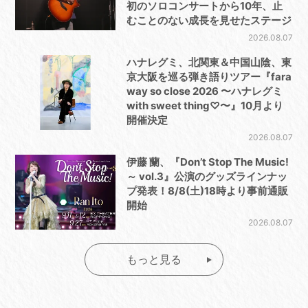
初のソロコンサートから10年、止
むことのない成長を見せたステージ
2026.08.07
ハナレグミ、北関東＆中国山陰、東
京大阪を巡る弾き語りツアー『fara
way so close 2026 〜ハナレグミ
with sweet thing♡〜』10月より
開催決定
2026.08.07
伊藤 蘭、『Don’t Stop The Music!
～ vol.3』公演のグッズラインナッ
プ発表！8/8(土)18時より事前通販
開始
2026.08.07
もっと見る