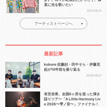
直に光を歌いたい
2021.08.31
アーティストページへ
最新記事
kobore 佐藤赳・田中そら・伊藤克
起が10年前を振り返る
2026.08.07
有安杏果、全国6ヶ所を巡った弾き
語りツアー「A Little Harmony Liv
e 2026〜雫ノ音〜」ファイナル！