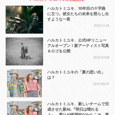
ハルカトミユキ、10年目の十字路
に立つ。彼女たちの未来を照らし出
すような一夜
2022.11.24
ハルカトミユキ、公式HPリニュー
アルオープン！新アーティスト写真
＆ロゴを公開
2022.01.06
ハルカトミユキの「夏の思い出」
は？
2021.09.07
ハルカトミユキ、新しいチームで完
成させた新AL『明日は晴れる
よ』。周りが絶望的だからこそ、素