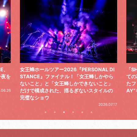
 DI
「SHISHAMOでした!!!」ロックバンドとし
TO
やら
ての芯を貫き通し、笑顔と感謝で泳ぎ切っ
気感
と」
たファイナルライブ、DAY2“GOODBYE D
レポ
ルの
AY”をレポート
2026.06.19
.07.17