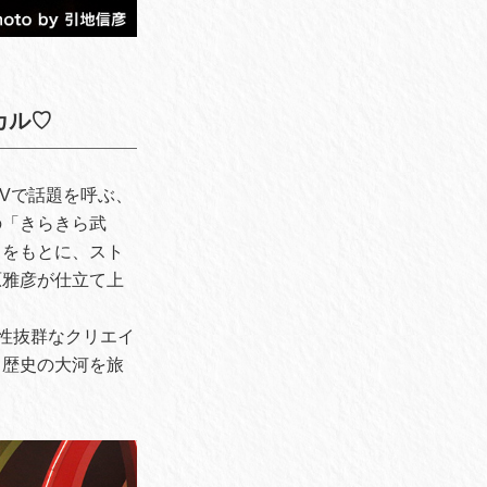
カル♡
Vで話題を呼ぶ、
の「きらきら武
ちをもとに、スト
原雅彦が仕立て上
性抜群なクリエイ
、歴史の大河を旅