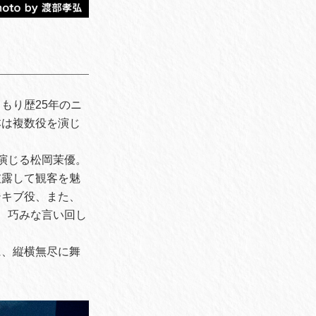
もり歴25年のニ
本は複数役を演じ
演じる松岡茉優。
披露して観客を魅
シキブ役、また、
、巧みな言い回し
に、縦横無尽に舞