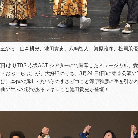
左から 山本耕史、池田貴史、八嶋智人、河原雅彦、松岡茉優
10 日(日)よりTBS 赤坂ACT シアターにて開幕したミュージカル
・おぶ・らぶ」が、大好評のうち、3月24 日(日)に東京公演
には、本作の演出・たいらのまさピコこと河原雅彦に手を引か
楽曲の生みの親であるレキシこと池田貴史が登壇！
。