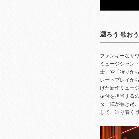
遡ろう 歌お
ファンキーなサ
ミュージシャン
士」や「狩りか
レートプレイか
げた新作ミュー
振付を担当するの
ター陣が巻き起
して、辿り着く“