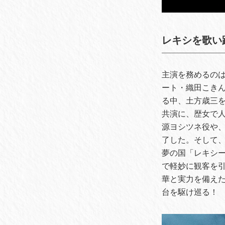
レキシを歌い
主演を務めるのは
ート・織田こき
る中、土方歳三
共演に、歴女で
源ヨシツネ役や
了した。そして
夢の国「レキシ
で軽妙に観客を
華と実力を備え
台を駆け巡る！