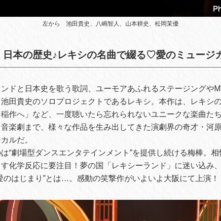
左から 池田貴史、八嶋智人、山本耕史、松岡茉優
う 日本の歴史♪レキシの名曲で綴る♡愛のミュージ
ウンドと日本史を歌う歌詞、ユーモアあふれるステージングやM
・池田貴史のソロプロジェクトであるレキシ。本作は、レキシ
ら稲作へ」など、一度聴いたら忘れられないユニークな楽曲た
ら音楽劇まで、様々な作品を生み出してきた演劇界の奇才・河
ジカルだ。
は“劇場型ダンスエンタテインメント”を提供し続ける梅棒。相
こす化学反応に要注目！夢の国「レキシーランド」に迷い込み
愛のはじまり”とは…。感動の笑撃作がいよいよ大阪にて上演！