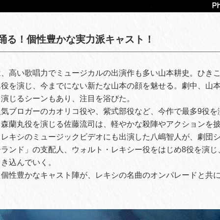
踊る！個性豊かな実力派キャスト！
、高い歌唱力でミュージカルの出演作も多い山本耕史。ひきこ
ん役を演じ、今までにない新たな山本の顔を魅せる。劇中、山
を演じるシーンもあり、注目を浴びた。
人気ブロガーのカオリコ役や、紫式部役など、今作で最多9役を
、森蘭丸役を演じる佐藤流司は、軽やかな殺陣やアクションを
、レキシのミュージックビデオにも出演した八嶋智人が、劇団
ーランド」の支配人、ウォルト・レキシー役をはじめ8役を演じ
引き込んでいく。
た個性豊かなキャスト陣が、レキシの名曲のオンパレードと共