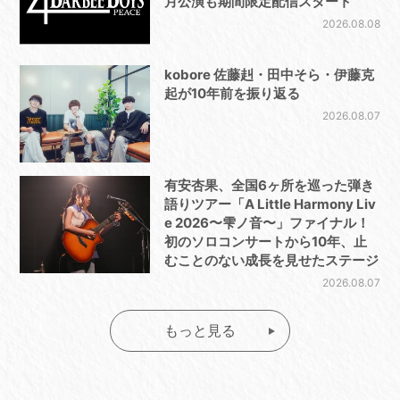
月公演も期間限定配信スタート
2026.08.08
kobore 佐藤赳・田中そら・伊藤克
起が10年前を振り返る
2026.08.07
有安杏果、全国6ヶ所を巡った弾き
語りツアー「A Little Harmony Liv
e 2026〜雫ノ音〜」ファイナル！
初のソロコンサートから10年、止
むことのない成長を見せたステージ
2026.08.07
もっと見る