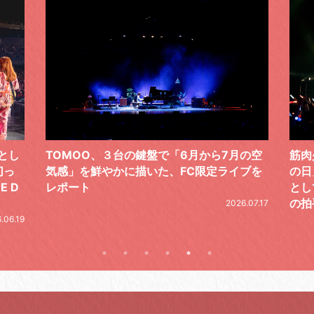
ドとし
TOMOO、３台の鍵盤で「6月から7月の空
筋肉
切っ
気感」を鮮やかに描いた、FC限定ライブを
の日
E D
レポート
とし
の拍
2026.07.17
.06.19