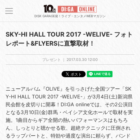
DISK GARAGE発！ライブ・エンタメWEBマガジン
SKY-HI HALL TOUR 2017 -WELIVE- フォト
レポート&FLYERSに直撃取材！
プレゼント ｜
2017.03.30 12:00
ニューアルバム『OLIVE』を引っさげた全国ツアー「SK
Y-HI HALL TOUR 2017 -WELIVE-」が3月4日(土)新潟県
民会館を皮切りに開幕！DI:GA onlineでは、その2公演目
となる3月10日(金)群馬・ベイシア文化ホールで取材を実
施。1曲目からギア全開の熱いパフォーマンスはもちろ
ん、しっとりと聴かせる歌、超絶テクニックに圧倒され
るラップパートと、特効や過度な演出に頼らず、バンド