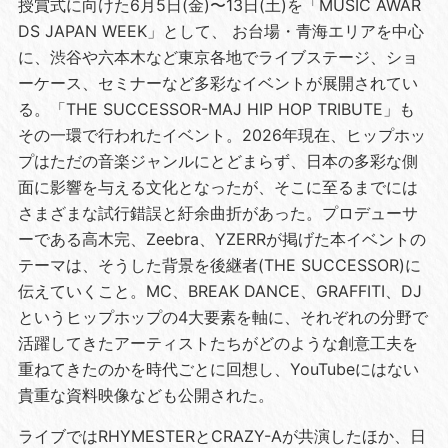
授賞式に向けた6月5日(金)〜13日(土)を「MUSIC AWAR
DS JAPAN WEEK」として、 お台場・青海エリアを中心
に、渋谷や六本木など東京各地でライブステージ、ショ
ーケース、セミナーなど多彩なイベントが展開されてい
る。「THE SUCCESSOR-MAJ HIP HOP TRIBUTE」も
その一環で行われたイベント。2026年現在、ヒップホッ
プはただの音楽ジャンルにとどまらず、日本の多彩な側
面に影響を与える文化となったが、そこに至るまでには
さまざまな試行錯誤と紆余曲折があった。プロデューサ
ーである高木完、Zeebra、YZERRが掲げた本イベントの
テーマは、そうした背景を後継者(THE SUCCESSOR)に
伝えていくこと。MC、BREAK DANCE、GRAFFITI、DJ
というヒップホップの4大要素を軸に、それぞれの分野で
活躍してきたアーティストたちがどのような創意工夫を
重ねてきたのかを時代ごとに回想し、YouTubeにはない
貴重な資料映像なども公開された。
ライブではRHYMESTERとCRAZY-Aが共演したほか、日