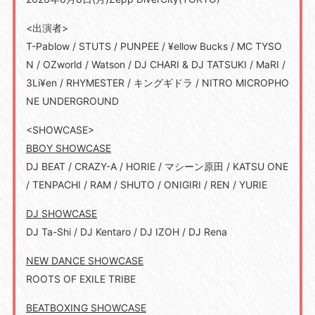
<出演者>
T-Pablow / STUTS / PUNPEE / ¥ellow Bucks / MC TYSO
N / OZworld / Watson / DJ CHARI & DJ TATSUKI / MaRI /
3Li¥en / RHYMESTER / キングギドラ / NITRO MICROPHO
NE UNDERGROUND
<SHOWCASE>
BBOY SHOWCASE
DJ BEAT / CRAZY-A / HORIE / マシーン原田 / KATSU ONE
/ TENPACHI / RAM / SHUTO / ONIGIRI / REN / YURIE
DJ SHOWCASE
DJ Ta-Shi / DJ Kentaro / DJ IZOH / DJ Rena
NEW DANCE SHOWCASE
ROOTS OF EXILE TRIBE
BEATBOXING SHOWCASE