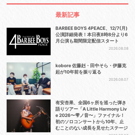
最新記事
BARBEE BOYS 4PEACE、12/7(月)
公演詳細発表！本日夜8時8分より6
月公演も期間限定配信スタート
2026.08.08
kobore 佐藤赳・田中そら・伊藤克
起が10年前を振り返る
2026.08.07
有安杏果、全国6ヶ所を巡った弾き
語りツアー「A Little Harmony Liv
e 2026〜雫ノ音〜」ファイナル！
初のソロコンサートから10年、止
むことのない成長を見せたステージ