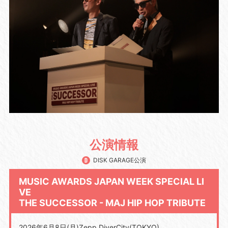
公演情報
DISK GARAGE公演
MUSIC AWARDS JAPAN WEEK SPECIAL LI
VE
THE SUCCESSOR - MAJ HIP HOP TRIBUTE
2026年6月8日(月)Zepp DiverCity(TOKYO)