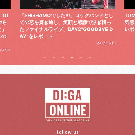
ドとし
TOMOO、３台の鍵盤で「6月から7月の空
筋肉
切っ
気感」を鮮やかに描いた、FC限定ライブを
の日
E D
レポート
とし
の拍
2026.07.17
.06.19
follow us