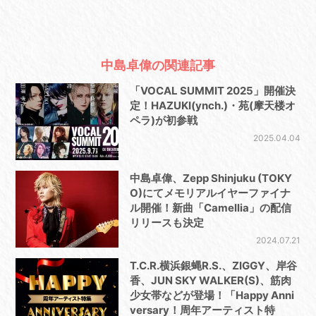
中島卓偉の関連記事
「VOCAL SUMMIT 2025」開催決
定！HAZUKI(ynch.)・苑(摩天楼オ
ペラ)が初参戦
2025.04.04
中島卓偉、Zepp Shinjuku (TOKY
O)にてメモリアルイヤーファイナ
ル開催！新曲「Camellia」の配信
リリースも決定
2024.07.21
T.C.R.横浜銀蝿R.S.、ZIGGY、岸谷
香、JUN SKY WALKER(S)、筋肉
少女帯などが登場！「Happy Anni
versary！周年アーティスト特