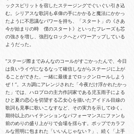
ックスピリットを宿したステージングでぐいぐい引き込
む。シリアスな歌詞も卓偉の手にかかると魔法にかかっ
たように不思議なパワーを持ち、「スタート」の《さあ
今が始まりの時 僕のスタート》といったフレーズも芯
の強さを増し、強烈なロックへとパワーアップしている
ようだった。
“ステージ際までみんなのコールがすごかったんで、今日
は良いライヴになるなって確信しながらステージに上が
ることができた。一緒に最後までロックンロールしよう
ぜ！”。スカ調にアレンジされた「今夜だけ浮かれたかっ
た」では、ハロプロの主力作詞家である児玉雨子による
ひと夏の恋心を切望する乙女心を描いたアイドル目線の
歌詞も見事に歌いこなすなど、その実力を示してゆく。
期待以上のハイテンションなパフォーマンスにファンも
前のめりの盛り上がりで会場を揺らす。ポップでカラフ
ルな照明に包まれた「いいんじゃない？」、続く「上手