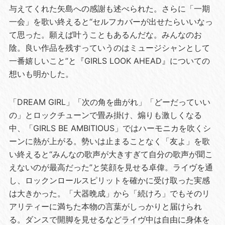
与えてくれた矢島への感謝も述べられた。さらに「一期
一会」を歌い終えると“セルフカバーが出せたらいいなっ
て思った。願えば叶うこともあるんだな。みんなのお
陰。良い作品を残すっていうのはミュージシャンとして
一番嬉しいこと”と『GIRLS LOOK AHEAD』についての
想いも明かした。
「DREAM GIRL」「次の角を曲がれ」「どーだっていい
の」とロックチューンで畳み掛け、煽りも激しくなる
中、「GIRLS BE AMBITIOUS」ではハーモニカを吹くシ
ーンに熱が上がる。勢いは止まることなく「友よ」を歌
い終えると“みんなの歌声が大きすぎて自分の歌声が聞こ
えないのが最高だった”と笑顔を見せる卓偉。ライヴを通
し、ロックンロールスピリットを確かに受け取った実感
は大きかった。「大器晩成」から「続けろ」でもそのリ
アリティーに満ちた本物の言葉がしっかりと届けられ
る。ダンスで開脚を見せるなどライヴ中は自由に身体を