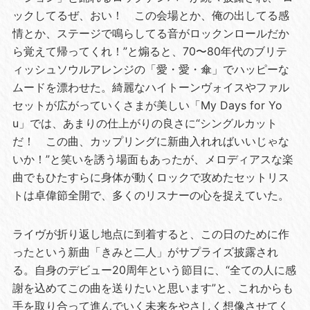
ックしてるぜ、おい！ この会場とか、俺の出してる感
情とか、ステージで鳴らしてる音がロックンロールだか
ら覚えて帰ってくれ！”と煽ると、70〜80年代のブリテ
ィッシュソウルアレンジの「愛・愛・傘」でハッピーな
ムードを漂わせた。綺麗なハイトーンヴォイスやファル
セットが広がっていくさまが美しい「My Days for Yo
u」では、あまりの仕上がりの良さに“シングルカット
だ！ この曲、カップリングに新曲入れればいいじゃな
いか！”と笑いを誘う場面もあったが、メロディアスな楽
曲でもひたすらに身体が動くロックで攻めたセットリス
トは卓偉節全開で、多くのリスナーの心を捉えていた。
ライヴが折り返し地点に到着すると、この日のために作
ったという新曲「きみと二人」がサプライズ披露され
る。自身のデビュー20周年という節目に、“全ての人に感
謝を込めてこの曲を送りたいと思います”と、これからも
手を取り合って進んでいく未来をやさしく想像させてく