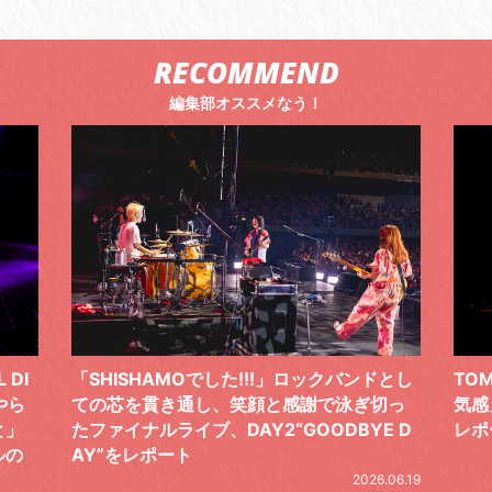
RECOMMEND
編集部オススメなう！
ドとし
TOMOO、３台の鍵盤で「6月から7月の空
筋肉
切っ
気感」を鮮やかに描いた、FC限定ライブを
の日
E D
レポート
とし
の拍
2026.07.17
.06.19