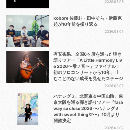
2026.08.08
kobore 佐藤赳・田中そら・伊藤克
起が10年前を振り返る
2026.08.07
有安杏果、全国6ヶ所を巡った弾き
語りツアー「A Little Harmony Liv
e 2026〜雫ノ音〜」ファイナル！
初のソロコンサートから10年、止
むことのない成長を見せたステージ
2026.08.07
ハナレグミ、北関東＆中国山陰、東
京大阪を巡る弾き語りツアー『fara
way so close 2026 〜ハナレグミ
with sweet thing♡〜』10月より
開催決定
2026.08.07