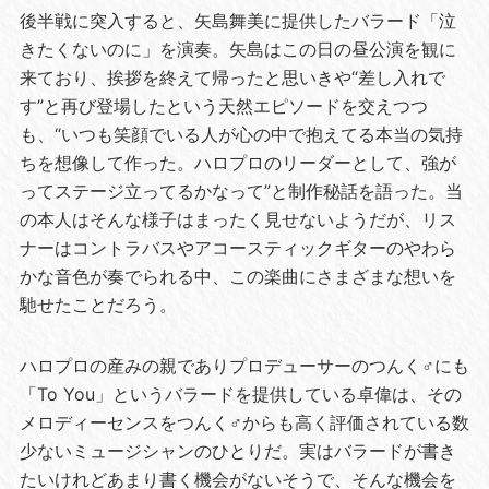
後半戦に突入すると、矢島舞美に提供したバラード「泣
きたくないのに」を演奏。矢島はこの日の昼公演を観に
来ており、挨拶を終えて帰ったと思いきや“差し入れで
す”と再び登場したという天然エピソードを交えつつ
も、“いつも笑顔でいる人が心の中で抱えてる本当の気持
ちを想像して作った。ハロプロのリーダーとして、強が
ってステージ立ってるかなって”と制作秘話を語った。当
の本人はそんな様子はまったく見せないようだが、リス
ナーはコントラバスやアコースティックギターのやわら
かな音色が奏でられる中、この楽曲にさまざまな想いを
馳せたことだろう。
ハロプロの産みの親でありプロデューサーのつんく♂にも
「To You」というバラードを提供している卓偉は、その
メロディーセンスをつんく♂からも高く評価されている数
少ないミュージシャンのひとりだ。実はバラードが書き
たいけれどあまり書く機会がないそうで、そんな機会を