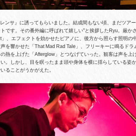
鳴レンサ』に誘ってもらいました。結成間もない頃、まだツア
トです。その番外編に呼ばれて嬉しい”と挨拶したRyu。厳か
ght」、エフェクトを効かせたピアノに、後方から照らす照明の
を響かせた「That Mad Rad Tale」、フリーキーに鳴る
の熱を上げた「Afterglow」とつなげていった。観客は声を
ない。しかし、目を瞑ったまま頭や身体を横に揺らしている姿
でいることがうかがえた。