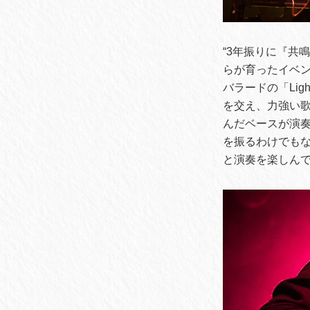
“3年振りに『共
らが育ったイベン
バラードの「Li
を交え、力強い歌声
んだベースが演奏
を振るわけでも
と演奏を楽しん