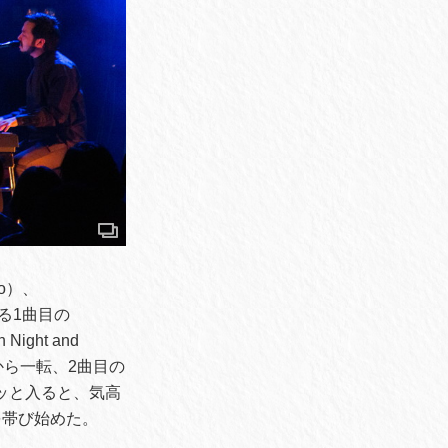
ho）、
ねる1曲目の
ght and
から一転、2曲目の
グッと入ると、気高
を帯び始めた。