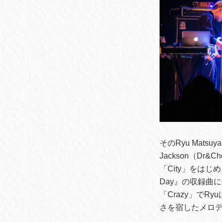
そのRyu Mats
Jackson（D
「City」をはじめ
Day』の収録曲
「Crazy」で
さを宿したメロ