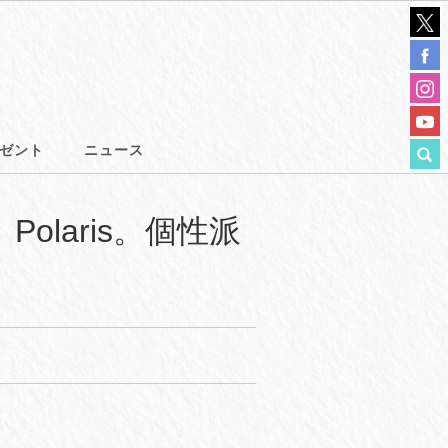
ゼント
ニュース
olaris。個性派