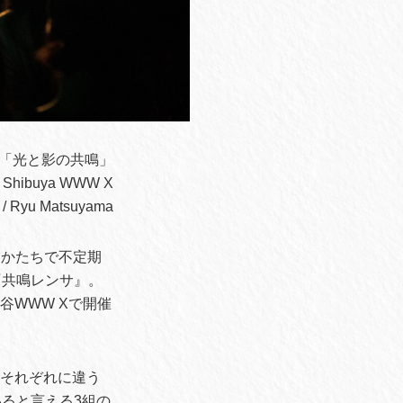
10「光と影の共鳴」
Shibuya WWW X
/ Ryu Matsuyama
なかたちで不定期
『共鳴レンサ』。
渋谷WWW Xで開催
性はそれぞれに違う
ると言える3組の