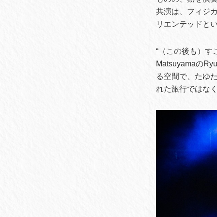
共演は、フィジ
リエンテッドと
“（この後も）す
Matsuyama
る空間で、たゆ
れた旅行ではな