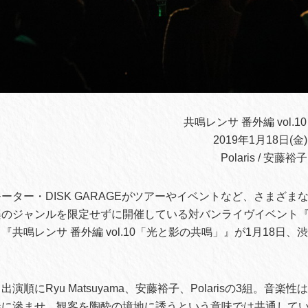
共鳴レンサ 番外編 vol.
2019年1月18日(金) 
Polaris / 安藤裕子 
ーター・DISK GARAGEがツアーやイベントなど、さまざま
楽のジャンルを限定せずに開催している対バンライヴイベント
共鳴レンサ 番外編 vol.10「光と影の共鳴」』が1月18日、
演順にRyu Matsuyama、安藤裕子、Polarisの3組。音楽
奏に滲ませ、観客を陶酔の境地に誘うという意味では共通してい