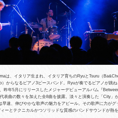
uyamaは、イタリア生まれ、イタリア育ちのRyuとTsuru（Ba&C
r&Cho）からなるピアノ3ピースバンド。Ryuが奏でるピアノが跳
、昨年5月にリリースしたメジャーデビューアルバム『Between Ni
に代表曲の数々を加えた全8曲を披露。淡々と演奏した「City」
Ryuは早速、伸びやかな歌声の魅力をアピール。その歌声に力が
ディーとテクニカルかつソリッドな質感のバンドサウンドが熱