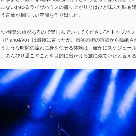
カルないわゆるライヴハウスの盛り上がりとはひと味ふた味も
いう言葉が相応しい空間を作り出した。
ごい音楽の旅があるので楽しんでいってください”とトップバッ
のRyu（Piano&Vo）は最後に言ったが、渋谷の街の喧騒から隔
たうような時間の流れに身を任せる体験は、確かにスケジュー
く、のんびり過ごすことを目的に出かける旅に似ていたと言え