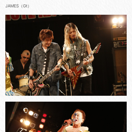
JAMES（Gt）