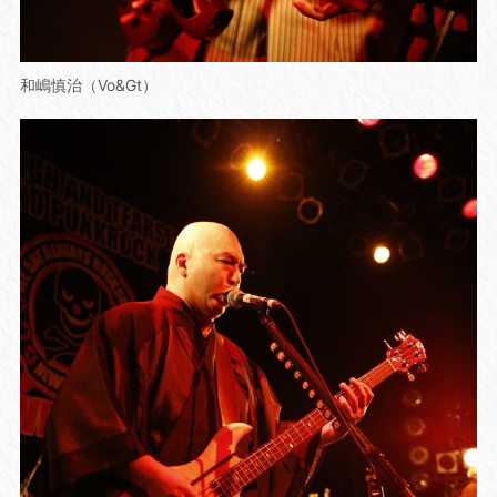
和嶋慎治（Vo&Gt）