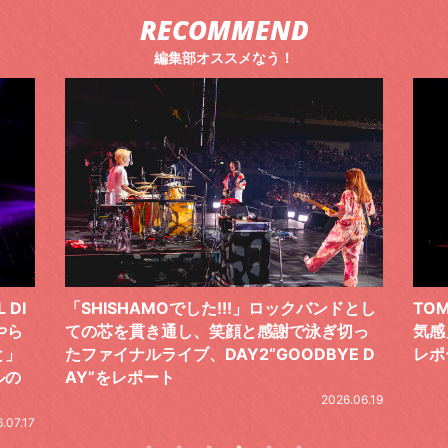
RECOMMEND
編集部オススメなう！
ドとし
TOMOO、３台の鍵盤で「6月から7月の空
筋肉
切っ
気感」を鮮やかに描いた、FC限定ライブを
の日
E D
レポート
とし
の拍
2026.07.17
.06.19