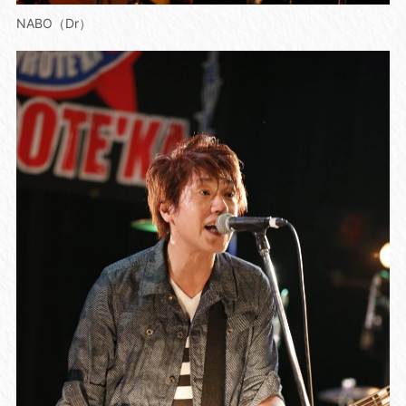
NABO（Dr）