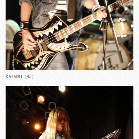
KATARU（Ba）