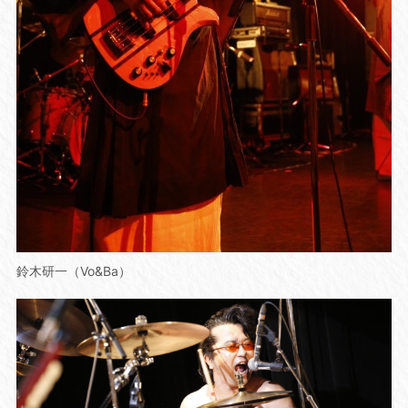
鈴木研一（Vo&Ba）