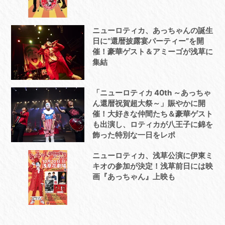
ニューロティカ、あっちゃんの誕生
日に“還暦披露宴パーティー”を開
催！豪華ゲスト＆アミーゴが浅草に
集結
「ニューロティカ 40th ～あっちゃ
ん還暦祝賀超大祭～」賑やかに開
催！大好きな仲間たち＆豪華ゲスト
も出演し、ロティカが八王子に錦を
飾った特別な一日をレポ
ニューロティカ、浅草公演に伊東ミ
キオの参加が決定！浅草前日には映
画『あっちゃん』上映も