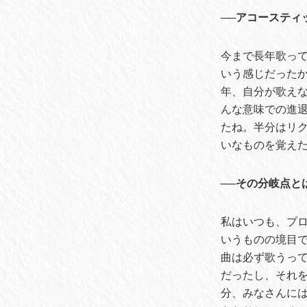
──アコースティ
今まで長年歌って
いう感じだった
年、自分が歌え
んな意味での進
たね。半分はリ
いなものを覚え
──その分岐点と
私はいつも、プロ
いうものの境目で
曲は必ず歌うっ
だったし、それ
分、みなさんに