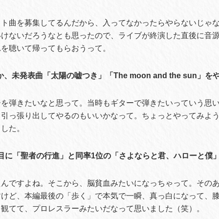
スト曲を募集してるんだから、入ってなかったらやらないじゃ
いけないだろうなとも思ったので、ライブが終演した直後に音
れを聴いて帰ってもらおうって。
、未発表曲「太陽の嘘つき」「The moon and the sun」
ーを弾きたいなと思って。当時もギターで弾きたいっていう思
と引っ張り出してやるのもいいかなって。ちょっとやってみよ
ました。
曲目に「聖者の行進」と同率1位の「さよならと君、ハローと僕
たんですよね。そこから、脳貧血みたいになっちゃって。その
すけど、本編最後の「歩く」で本気で一瞬、真っ白になって、
を観てて、プロレスラーみたいだなって思いました（笑）。