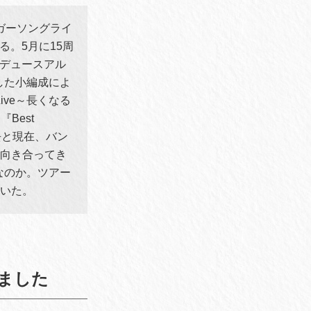
ガーソングライ
。5月に15周
ロデュースアル
と称した小編成によ
Live～長くなる
Best
去と現在、バン
と向き合ってき
なのか。ツアー
聞いた。
ました