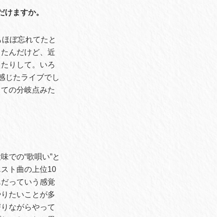
だけますか。
もほぼ忘れてたと
ったんだけど、近
えたりして。いろ
感じたライブでし
しての分岐点みた
での“歌唄い”と
スト曲の上位10
んだっていう感覚
やりたいことが多
寄りながらやって