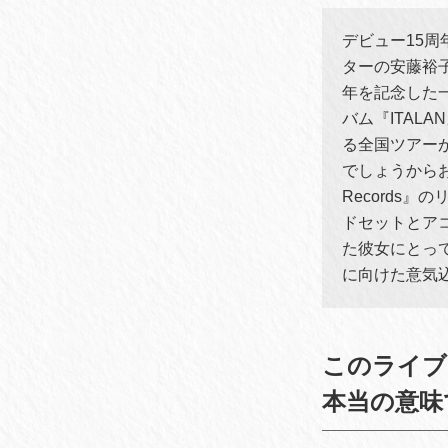
デビュー15
ターの安藤裕
年を記念した
バム『ITALA
る全国ツアーがあ
でしょうからお
Records
ドセットとア
た彼女にとっ
に向けた意気
このライブ
本当の意味