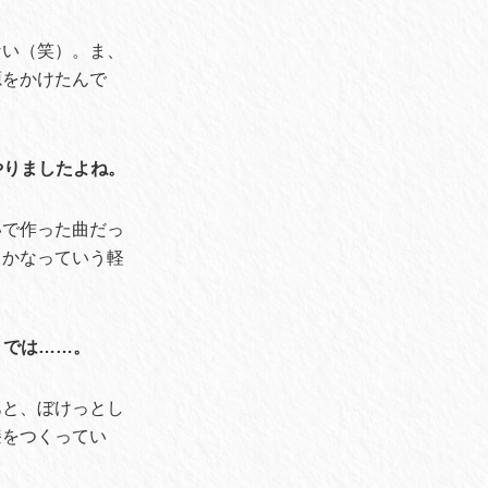
ない（笑）。ま、
源をかけたんで
をやりましたよね。
いで作った曲だっ
うかなっていう軽
」では……。
あと、ぼけっとし
膝をつくってい