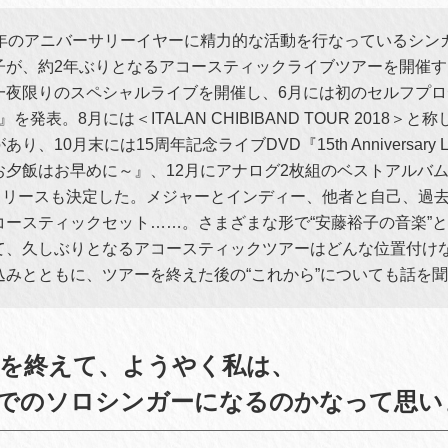
周年のアニバーサリーイヤーに精力的な活動を行なっているシン
子が、約2年ぶりとなるアコースティックライブツアーを開催する
一夜限りのスペシャルライブを開催し、6月には初のセルフプ
N』を発表。8月には＜ITALAN CHIBIBAND TOUR 2018＞
り、10月末には15周年記念ライブDVD『15th Anniversary 
夕飯はお早めに～』、12月にアナログ2枚組のベストアルバム『
』のリリースも決定した。メジャーとインディー、他者と自己、過
コースティックセット……。さまざまな形で“安藤裕子の音楽”
て、久しぶりとなるアコースティックツアーはどんな位置付け
込みとともに、ツアーを終えた後の“これから”についても話を
を終えて、ようやく私は、
でのソロシンガーになるのかなって思い