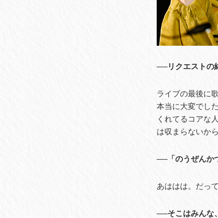
──リクエストの
ライブの最後に
本当に大変でし
くれてるコアな
は収まらないか
──「のうぜんか
あははは。だって
──そこはみん