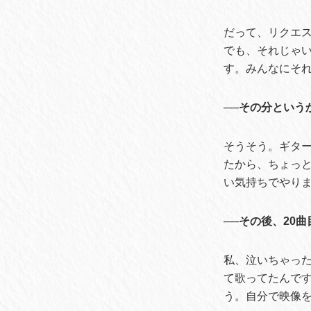
だって、リクエ
でも、それじゃ
す。みんなにそ
──その分というか
そうそう。ギタ
たから、ちょっ
い気持ちでやり
──その後、20
私、泣いちゃっ
て歌ってたんで
う。自分で映像