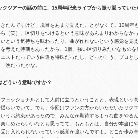
ックツアーの話の前に、15周年記念ライブから振り返っていた
きたんですけど、境目をあまり覚えたことがなくて。10周年
から（笑）、区切りをつけるという意味があんまりわからなか
ないという気持ちを味わったり、曲が作れないという感覚を覚
退を考えた時期もあったから、1個、強い区切りみたいなものを
クエストだっていう曲選も特殊だったし、どっかこう、プロと
た一晩だったかな。
はどういう意味ですか？
フェッショナルとして人前に立つということと、表現という意味
揺らいでいて。でも、今回はファンの方からいただいたリクエ
ていうお約束があったので、みんなが期待するような曲をやる
を楽しめたらいいなとも思ってて。もともとは、自分が本当に
は受け入れられないっていう感覚が強いんですよ。どこか歩み