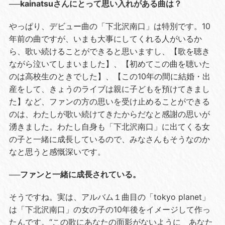
──kainatsuさんにとって思い入れがある曲は？
やっぱり、デビュー曲の「下北沢南口」は特別です。10
年前の曲ですが、いまも大事にしてくれる人がいるか
ら、歌い続けることができると思いますし、【歌を聴き
ながら泣いてしまいました】、【初めてこの曲を聴いた
のは高校生のときでした】、【この10年の間に結婚・出
産をして、きょうのライブは親に子どもを預けてきまし
た】など、ファンの方の思いを受け止めることができる
のは、わたしが歌い続けてきたからだなと感謝の思いが
湧きました。わたし自身も「下北沢南口」に出てくる女
の子と一緒に成長しているので、みなさんもそうなのか
なと思うと感慨深いです。
──ファンと一緒に成長されている。
そうですね。実は、アルバム１曲目の「tokyo planet」
は「下北沢南口」の女の子の10年後をイメージして作っ
たんです。“この歌にあなたの面影がないように あなた