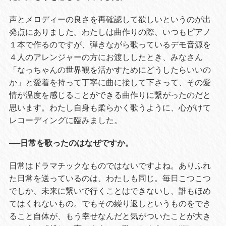
声とメロディーの良さを再確認して欲しいというのが出
発点にありました。わたしは曲作りの際、いつもピアノ
１本で作るのですが、弾きながら歌っているデモ音源を
４人のアレンジャーの方にお渡ししたとき、みなさん
「なっちゃんの世界観を活かすためにどうしたらいいの
か」と愛着を持って丁寧に曲に接して下さって、その愛
情が温度を感じることができる曲作りに繋がったのだと
思います。わたし自身も柔らかく歌うように、心がけて
レコーディングに臨みました。
──日常を歌ったのはなぜですか。
日常はドラマチックなものではないですよね。ありふれ
た日常を送っているのは、わたしも同じ。毎日こつこつ
でしか、未来に繋いで行くことはできないし、誰もほめ
てはくれないもの。でもその繰り返しというものをでき
ること自体が、もう幸せなんだと気がついたことが大き