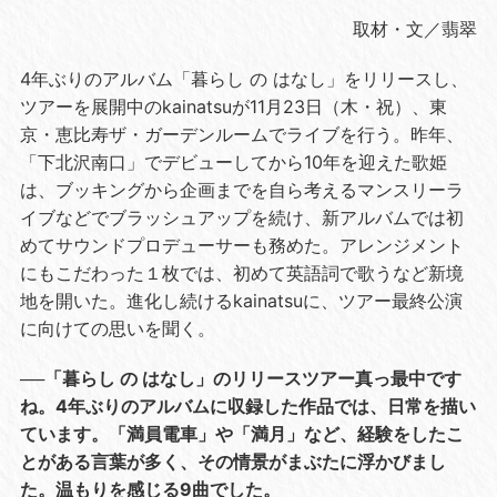
取材・文／翡翠
4年ぶりのアルバム「暮らし の はなし」をリリースし、
ツアーを展開中のkainatsuが11月23日（木・祝）、東
京・恵比寿ザ・ガーデンルームでライブを行う。昨年、
「下北沢南口」でデビューしてから10年を迎えた歌姫
は、ブッキングから企画までを自ら考えるマンスリーラ
イブなどでブラッシュアップを続け、新アルバムでは初
めてサウンドプロデューサーも務めた。アレンジメント
にもこだわった１枚では、初めて英語詞で歌うなど新境
地を開いた。進化し続けるkainatsuに、ツアー最終公演
に向けての思いを聞く。
──「暮らし の はなし」のリリースツアー真っ最中です
ね。4年ぶりのアルバムに収録した作品では、日常を描い
ています。「満員電車」や「満月」など、経験をしたこ
とがある言葉が多く、その情景がまぶたに浮かびまし
た。温もりを感じる9曲でした。