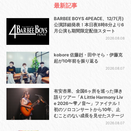
最新記事
BARBEE BOYS 4PEACE、12/7(月)
公演詳細発表！本日夜8時8分より6
月公演も期間限定配信スタート
2026.08.08
kobore 佐藤赳・田中そら・伊藤克
起が10年前を振り返る
2026.08.07
有安杏果、全国6ヶ所を巡った弾き
語りツアー「A Little Harmony Liv
e 2026〜雫ノ音〜」ファイナル！
初のソロコンサートから10年、止
むことのない成長を見せたステージ
2026.08.07