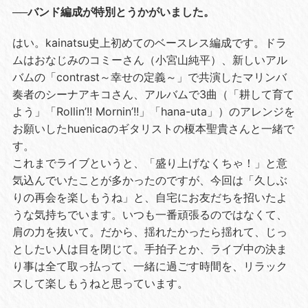
──バンド編成が特別とうかがいました。
はい。kainatsu史上初めてのベースレス編成です。ドラ
ムはおなじみのコミーさん（小宮山純平）、新しいアル
バムの「contrast～幸せの定義～」で共演したマリンバ
奏者のシーナアキコさん、アルバムで3曲（「耕して育て
よう」「Rollin’!! Mornin’!!」「hana-uta」）のアレンジを
お願いしたhuenicaのギタリストの榎本聖貴さんと一緒で
す。
これまでライブというと、「盛り上げなくちゃ！」と意
気込んでいたことが多かったのですが、今回は「久しぶ
りの再会を楽しもうね」と、自宅にお友だちを招いたよ
うな気持ちでいます。いつも一番頑張るのではなくて、
肩の力を抜いて。だから、揺れたかったら揺れて、じっ
としたい人は目を閉じて。手拍子とか、ライブ中の決ま
り事は全て取っ払って、一緒に過ごす時間を、リラック
スして楽しもうねと思っています。