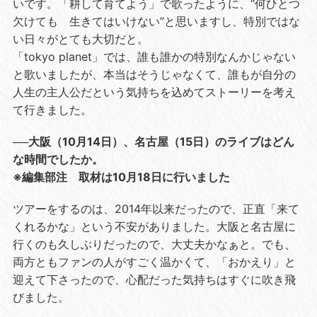
いです。「耕して育てよう」で歌ったように、“何ひとつ
欠けても 生きてはいけない”と思いますし、特別ではな
い日々がとても大切だと。
「tokyo planet」では、誰も誰かの特別なんかじゃない
と歌いましたが、本当はそうじゃなくて、誰もが自分の
人生の主人公だという気持ちを込めてストーリーを考え
て行きました。
──大阪（10月14日）、名古屋（15日）のライブはどん
な時間でしたか。
※編集部注 取材は10月18日に行いました
ツアーをするのは、2014年以来だったので、正直「来て
くれるかな」という不安がありました。大阪と名古屋に
行くのも久しぶりだったので、大丈夫かなぁと。でも、
両方ともファンの人がすごく温かくて、「おかえり」と
迎えて下さったので、心配だった気持ちはすぐに吹き飛
びました。