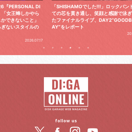
 DI
「SHISHAMOでした!!!」ロックバンドとし
TO
やら
ての芯を貫き通し、笑顔と感謝で泳ぎ切っ
気感
と」
たファイナルライブ、DAY2“GOODBYE D
レポ
ルの
AY”をレポート
2026.06.19
.07.17
follow us