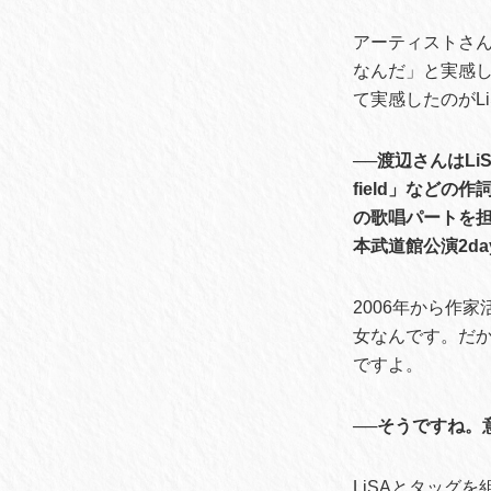
アーティストさ
なんだ」と実感
て実感したのがL
──渡辺さんはLiS
field」などの
の歌唱パートを担
本武道館公演2d
2006年から作
女なんです。だ
ですよ。
──そうですね。
LiSAとタッグ