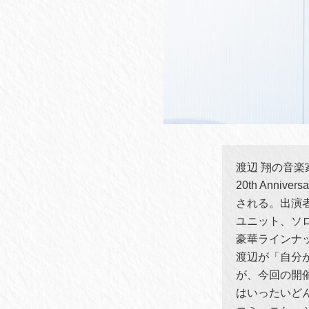
渡辺 翔の音楽
20th Anniv
される。出演
ユニット、ソ
豪華ラインナ
渡辺が「自分
が、今回の開
はいったいど