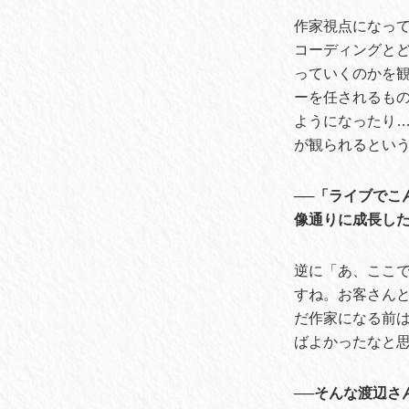
作家視点になっ
コーディングと
っていくのかを
ーを任されるも
ようになったり
が観られるとい
──「ライブで
像通りに成長し
逆に「あ、ここ
すね。お客さん
だ作家になる前
ばよかったなと
──そんな渡辺さ