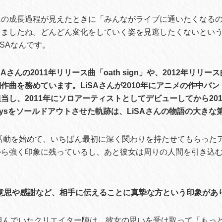
んの成長過程が見えたときに「みんながライブに通いたくなる
しましたね。どんどん変化をしていく姿を見逃したくないとい
iSAなんです。
Aさんの2011年リリース曲「oath sign」や、2012年リリース曲「
作詞作曲を務めています。LiSAさんが2010年にアニメの作中バ
当し、2011年にソロアーティストとしてデビューしてから201
aysをソールドアウトさせた軌跡は、LiSAさんの物語の大きな
家活動を始めて、いちばん最初に深く関わりを持たせてもらった
から強く印象に残っているし、あと彼女は周りの人間を引き込
意思や感謝など、相手に伝えることに真摯な方という印象があ
を組んでいたクリエイター陣は、彼女の思いを受け取って「もっ