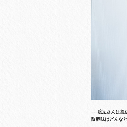
──渡辺さんは
醍醐味はどんな