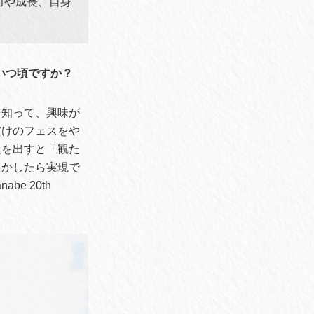
力や成長、自身
いつ頃ですか？
を知って、興味が
だけのフェスをや
題を出すと「観た
しかしたら実現で
e 20th