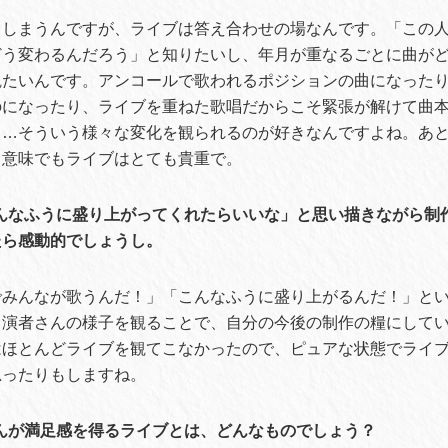
てしまうんですが、ライブは答え合わせの場なんです。「この
どう変わるんだろう」と知りたいし、年月が重なるごとに曲が
観たいんです。アンコールで歌われるポジションの曲になった
のになったり、ライブを重ねた歌唱だからこそ緊張が解けて曲
……そういう様々な変化を観られるのが好きなんですよね。あ
う意味でもライブはとても貴重で。
こんなふうに盛り上がってくれたらいいな」と思い描きながら制
たら感動的でしょうし。
でみんなが歌うんだ！」「こんなふうに盛り上がるんだ！」と
と演者さんの様子を観ることで、自分の今後の制作の糧にして
はほとんどライブを観てこなかったので、ピュアな状態でライ
思ったりもしますね。
んが満足感を得るライブとは、どんなものでしょう？