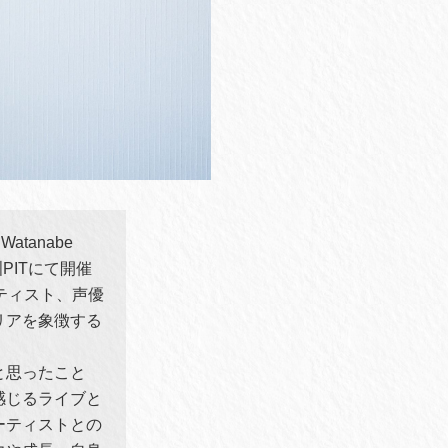
tanabe
、豊洲PITにて開催
ティスト、声優
リアを象徴する
と思ったこと
感じるライブと
ーティストとの