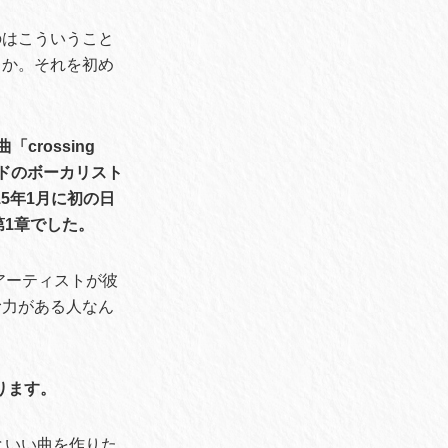
のはこういうこと
うか。それを初め
crossing
ンドのボーカリスト
5年1月に初の日
第1章でした。
アーティストが彼
む力がある人なん
ります。
といい曲を作りた