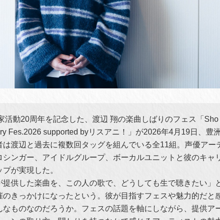
家活動20周年を記念した、渡辺 翔の楽曲しばりのフェス「Sho Wa
ersary Fes.2026 supported byリスアニ！」が2026年4月19日
者は渡辺と過去に複数回タッグを組んでいる全11組。声優アー
ロシンガー、アイドルグループ、ボーカルユニットと彼のキャ
ップが実現した。
が提供した楽曲を、この人の歌で、どうしても生で聴きたい」
催のきっかけになったという。彼が目指すフェスや魅力的だと
んなものなのだろうか。フェスの話題を軸にしながら、提供ア