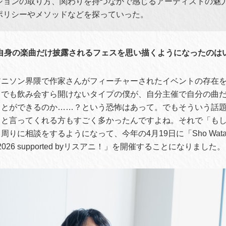
ションの取り方、関わりを持つなかで感じるアーティストの魅
ポリシーやメソッドなどを探っていった。
ご自身の楽曲だけ披露されるフェスを思い描くようになったのは
アニソン界隈で作家さんがフィーチャーされたイベントの存在
。でも飲み会すら開けないタイプの僕が、自分主催で自分の曲
ことができるのか……？という恐怖はあって。でもそういう話
」と言ってくれる方もすごく多かったんですよね。それで「も
りに相談をするようになって、今年の4月19日に「Sho Watanab
 Fes.2026 supported byリスアニ！」を開催することになりました。