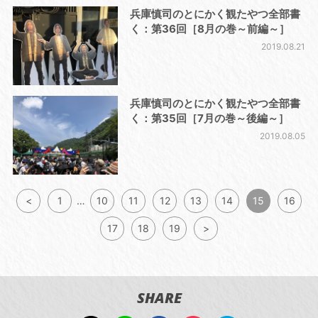
兵庫慎司のとにかく観たやつ全部書
く：第36回［8月の巻～前編～］
2019.08.21
兵庫慎司のとにかく観たやつ全部書
く：第35回［7月の巻～後編～］
2019.08.05
<
1
…
10
11
12
13
14
15
16
17
18
19
>
SHARE