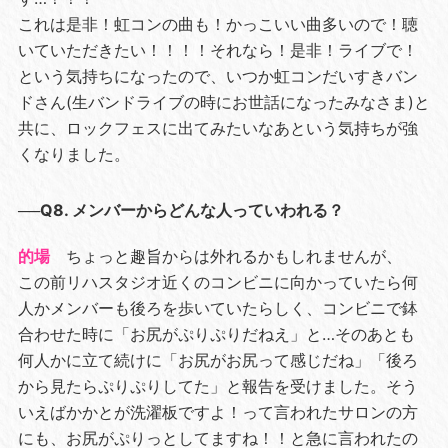
これは是非！虹コンの曲も！かっこいい曲多いので！聴
いていただきたい！！！！それなら！是非！ライブで！
という気持ちになったので、いつか虹コンだいすきバン
ドさん(生バンドライブの時にお世話になったみなさま)と
共に、ロックフェスに出てみたいなあという気持ちが強
くなりました。
──Q8. メンバーからどんな人っていわれる？
的場
ちょっと趣旨からは外れるかもしれませんが、
この前リハスタジオ近くのコンビニに向かっていたら何
人かメンバーも後ろを歩いていたらしく、コンビニで鉢
合わせた時に「お尻がぷりぷりだねえ」と…そのあとも
何人かに立て続けに「お尻がお尻って感じだね」「後ろ
から見たらぷりぷりしてた」と報告を受けました。そう
いえばかかとが洗濯板ですよ！って言われたサロンの方
にも、お尻がぷりっとしてますね！！と急に言われたの