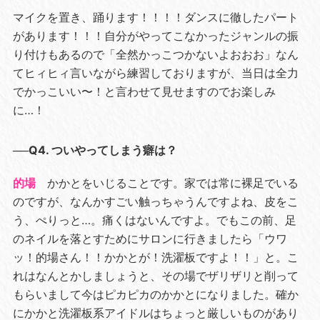
マイクを置き、踊ります！！！！ダンスに徹したパート
があります！！！自分がやってこなかったジャンルの振
り付けもあるので「全然かっこつかないよおおお」なん
てヒィヒィ言いながら練習しておりますが、当日は全力
でかっこいい〜！と言わせて見せますのでお楽しみ
に…！
──Q4. ついやってしまう癖は？
的場
かかとをいじることです。家では常に裸足でいる
のですが、なんかすごい触っちゃうんですよね、皮をこ
う、ぺりっと…。痛くはないんですよ。でもこの前、足
のネイルを落とすためにサロンに行きましたら「ウワ
ッ！的場さん！！かかとが！洗濯板ですよ！！」と。こ
れはなんとかしましょうと、その場でザリザリと削って
もらいまして今はピカピカのかかとになりました。確か
にかかと洗濯板系アイドルはちょっと厳しいものがあり