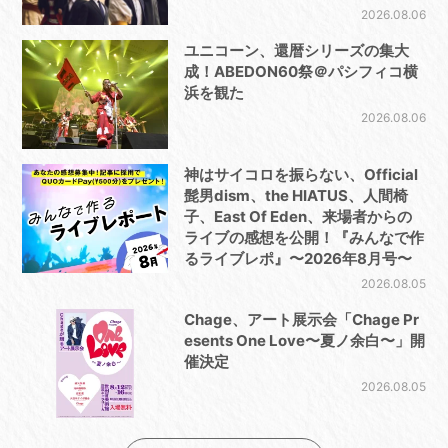
2026.08.06
ユニコーン、還暦シリーズの集大
成！ABEDON60祭＠パシフィコ横
浜を観た
2026.08.06
神はサイコロを振らない、Official
髭男dism、the HIATUS、人間椅
子、East Of Eden、来場者からの
ライブの感想を公開！『みんなで作
るライブレポ』〜2026年8月号〜
2026.08.05
Chage、アート展示会「Chage Pr
esents One Love〜夏ノ余白〜」開
催決定
2026.08.05