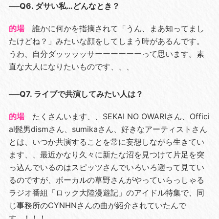
──Q6. ダサい私…どんなとき？
的場
誰かに何かを指摘されて「うん、まあ知ってまし
たけどね？」みたいな顔をしてしまう時があるんです。
うわ、自分ダッッッッサーーーーーーって思います。素
直な大人になりたいものです、、、
──Q7. ライブで共演してみたい人は？
的場
たくさんいます、、SEKAI NO OWARIさん、Offici
al髭男dismさん、sumikaさん、好きなアーティストさん
とは、いつか共演することを常に妄想しながら生きてい
ます、、最近かなり久々に新たな沼を見つけて片足を突
っ込んでいるのはスピッツさんでいろいろ遡って見てい
るのですが、ボーカルの草野さんがやっていらっしゃる
ラジオ番組「ロック大陸漫遊記」のアイドル特集で、同
じ事務所のCYNHNさんの曲が紹介されていたんで
す…！！！