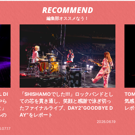
RECOMMEND
編集部オススメなう！
ックバンドとし
TOMOO、３台の鍵盤で「6月から7月の空
で泳ぎ切っ
気感」を鮮やかに描いた、FC限定ライブを
ODBYE D
レポート
2026.07.17
2026.06.19