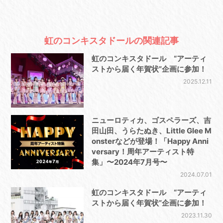
虹のコンキスタドールの関連記事
虹のコンキスタドール “アーティ
ストから届く年賀状”企画に参加！
2025.12.11
ニューロティカ、ゴスペラーズ、吉
田山田、うらたぬき、Little Glee M
onsterなどが登場！「Happy Anni
versary！周年アーティスト特
集」〜2024年7月号〜
2024.07.01
虹のコンキスタドール “アーティ
ストから届く年賀状”企画に参加！
2023.11.30