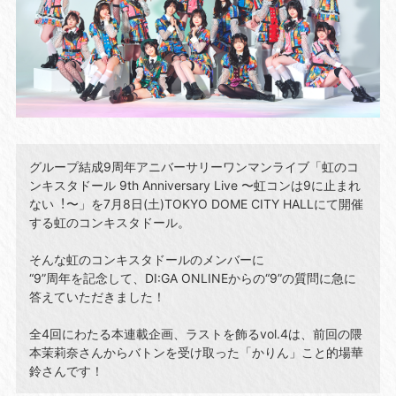
グループ結成9周年アニバーサリーワンマンライブ「虹のコ
ンキスタドール 9th Anniversary Live 〜虹コンは9に⽌まれ
ない︕〜」を7月8日(土)TOKYO DOME CITY HALLにて開催
する虹のコンキスタドール。
そんな虹のコンキスタドールのメンバーに
“9”周年を記念して、DI:GA ONLINEからの“9”の質問に急に
答えていただきました！
全4回にわたる本連載企画、ラストを飾るvol.4は、前回の隈
本茉莉奈さんからバトンを受け取った「かりん」こと的場華
鈴さんです！