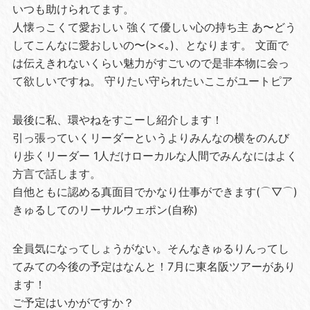
いつも助けられてます。
人懐っこくて愛おしい 強くて優しい心の持ち主 あ〜どう
してこんなに愛おしいの〜(><｡)、となります。 文面で
は伝えきれないくらい魅力がすごいので是非本物に会っ
て欲しいですね。 守りたい守られたいここがユートピア
最後に私、環やねをすこーし紹介します！
引っ張っていくリーダーというよりみんなの横をのんび
り歩くリーダー 1人だけローカルな人間でみんなにはよく
方言で話します。
自他ともに認める真面目でかなり仕事ができます(⌒▽⌒)
きゅるしてのリーサルウェポン(自称)
全員気になってしょうがない。そんなきゅるりんってし
てみての今後の予定はなんと！7月に東名阪ツアーがあり
ます！
ご予定はいかがですか？