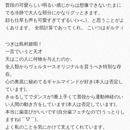
普段の可愛らしい明るい感じからは想像できないたまに
でる冷静で大人な部分にかなりグッときます。
顔も仕草も声も可愛すぎてずるい(><｡)、と思うことがよ
くあります。 全部計算であってくれ。 こいつはギルティ
つぎは島村嬉唄！
一言でいうと天才
天はこの人に何物を与えたのか。
全人類からヴェルタースオリジナルを貰うべき特別な存
在。
心の奥底に秘めてるギャルマインドが好き(本人は否定し
ています)。
きゅるしてでダンスが1番上手くて普段から運動神経のい
い人間の動き方をしています(本人は否定しています)。
本当に歯並びがいいです(自分歯フェチなので)うっとりし
ますね(⌒▽⌒)。
よく私のことを気にかけて支えてくれています。