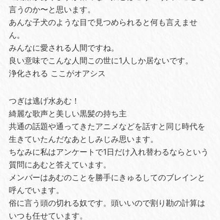
言うのか〜と思います。
あんな子犬のような目で見つめられると何も言えませ
ん。
みんなに愛される人間ですね。
良い意味でこんな人間この世に1人しか居ないです。
浄化される ここがオアシス
つぎは逃げ水あむ！
綺麗な歌声と美しい黒髪の持ち主
共通の話題や通ってきたアニメなどを話すと同じ時代を
生きていたんだなあとしみじみ思います。
ちなみに私はアンケートで1日だけ入れ替わるならという
質問にあむと答えています。
メンバーはあむのことを勝手にきゅるしてのブレインと
呼んでいます。
俗に言う頭の切れる奴です。頭いいので割り勘の計算は
いつも任せています。