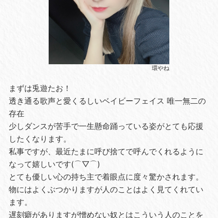
環やね
まずは兎遊たお！
透き通る歌声と愛くるしいベイビーフェイス 唯一無二の
存在
少しダンスが苦手で一生懸命踊っている姿がとても応援
したくなります。
私事ですが、最近たまに呼び捨てで呼んでくれるように
なって嬉しいです(⌒▽⌒)
とても優しい心の持ち主で着眼点に度々驚かされます。
物にはよくぶつかりますが人のことはよく見てくれてい
ます。
遅刻癖がありますが憎めない奴とはこういう人のことを