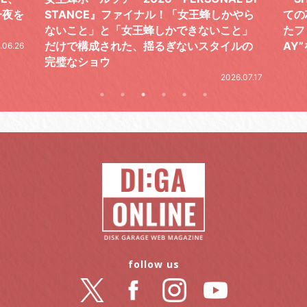
やら
ての芯を貫き通し、笑顔と感謝で泳ぎ切っ
気感
と」
たファイナルライブ、DAY2“GOODBYE D
レポ
ルの
AY”をレポート
2026.06.19
.07.17
follow us