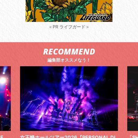
＜PR ライフガード＞
RECOMMEND
編集部オススメなう！
 DI
「SHISHAMOでした!!!」ロックバンドとし
TO