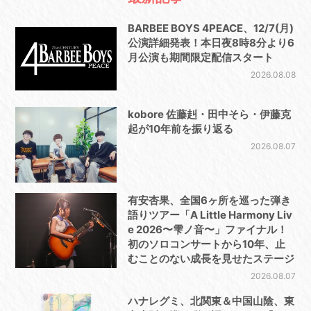
BARBEE BOYS 4PEACE、12/7(月)
公演詳細発表！本日夜8時8分より6
月公演も期間限定配信スタート
2026.08.08
kobore 佐藤赳・田中そら・伊藤克
起が10年前を振り返る
2026.08.07
有安杏果、全国6ヶ所を巡った弾き
語りツアー「A Little Harmony Liv
e 2026〜雫ノ音〜」ファイナル！
初のソロコンサートから10年、止
むことのない成長を見せたステージ
2026.08.07
ハナレグミ、北関東＆中国山陰、東