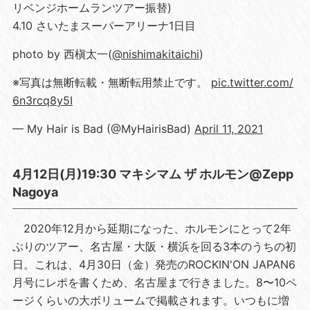
リベンジホームランツアー振替)
4.10 さいたまスーパーアリーナ1日目
photo by 西槇太一(
@nishimakitaichi
)
※写真は無断転載・無断転用禁止です。
pic.twitter.com/
6n3rcq8y5I
— My Hair is Bad (@MyHairisBad)
April 11, 2021
4月12日(月)19:30 マキシマム ザ ホルモン@Zepp
Nagoya
2020年12月から延期になった、ホルモンにとって2年
ぶりのツアー、名古屋・大阪・横浜を回る3本のうちの初
日。これは、4月30日（金）発売のROCKIN'ON JAPAN6
月号にレポを書くため、名古屋まで行きました。8〜10ペ
ージくらいの大ボリュームで掲載されます。いつもに増