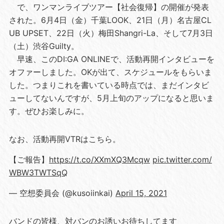
で、ワンマンライブツアー【社会復帰】の開催が発表
された。6月4日（金）千葉LOOK、21日（月）名古屋CL
UB UPSET、22日（火）梅田Shangri-La、そして7月3日
（土）渋谷Guilty。
早速、このDI:GA ONLINEで、活動再開インタビューを
オファーしました。OKが出て、スケジュールをもらいま
した。つまりこれを書いている時点では、まだインタビ
ューしてないんですが、5月上旬のアップになると思いま
す。ぜひお楽しみに。
なお、活動再開VTRはこちら。
【ご報告】
https://t.co/XXmXQ3Mcqw
pic.twitter.com/
WBW3TWTSqQ
— 空想委員会 (@kusoiinkai)
April 15, 2021
バンドの皆様、対バンのお誘いお待ちしてます