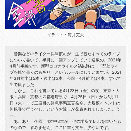
イラスト：河井克夫
音楽などのライター兵庫慎司が、生で観たすべてのライブ
について書いて、半月に一回アップしていく連載の、2021年
4月前半編です。新型コロナウイルス禍以降は、「配信ライ
ブを観て書くのもあり」というルールにしていますが、2021
年3月前半は5本・後半は3本、今回＝4月前半は4本、すべて
生で観ました。
しかし。これを書いている4月23日（金）の夜、東京・大
阪・兵庫・京都の四都道府県で、4月25日（日）から5月11
日（火）まで三度目の緊急事態宣言発令、大規模イベントは
無観客で行うべし、というお達しが発表されてしまった。う
ー。
あ、あと、今回、4本中3本が、他の場所でレポを書いたも
のなので、すみません、ここに書く文章、少ないです。