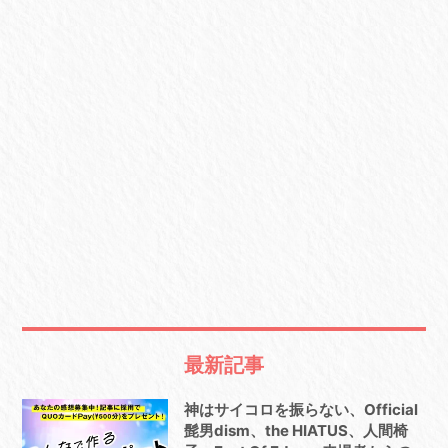
最新記事
神はサイコロを振らない、Official
髭男dism、the HIATUS、人間椅