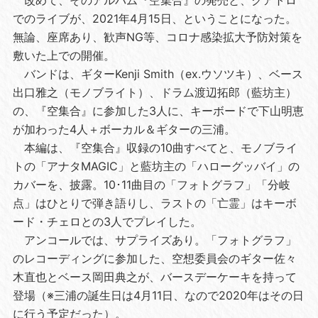
改めて、そのアルバム『空集合』の発売と、クアトロ
でのライブが、2021年4月15日、ということになった。
無論、座席あり、歓声NG等、コロナ感染拡大予防対策を
敷いた上での開催。
バンドは、ギターKenji Smith（ex.ウソツキ）、ベース
出口雅之（モノブライト）、ドラム渡辺拓郎（藍坊主）
の、『空集合』に参加した3人に、キーボードで下山明恵
が加わった4人＋ボーカル＆ギターの三浦。
本編は、『空集合』収録の10曲すべてと、モノブライ
トの「アナタMAGIC」と藍坊主の「ハローグッバイ」の
カバーを、披露。10･11曲目の「フォトグラフ」「分岐
点」はひとりで弾き語りし、ラストの「亡霊」はキーボ
ード・チェロとの3人でプレイした。
アンコールでは、サプライズあり。「フォトグラフ」
のレコーディングに参加した、空想委員会のギター佐々
木直也とベース岡田典之が、バースデーケーキを持って
登場（※三浦の誕生日は4月11日、なので2020年はその日
に行う予定だった）。