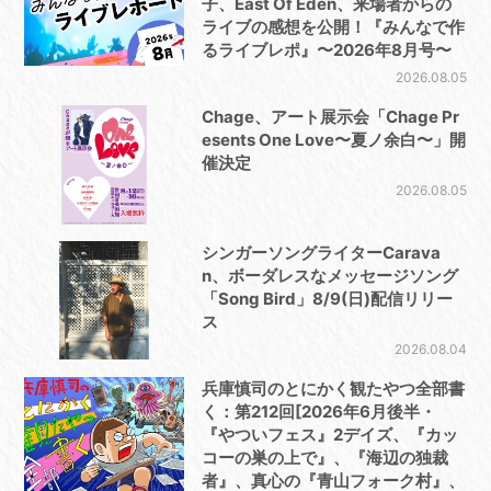
子、East Of Eden、来場者からの
ライブの感想を公開！『みんなで作
るライブレポ』〜2026年8月号〜
2026.08.05
Chage、アート展示会「Chage Pr
esents One Love〜夏ノ余白〜」開
催決定
2026.08.05
シンガーソングライターCarava
n、ボーダレスなメッセージソング
「Song Bird」8/9(日)配信リリー
ス
2026.08.04
兵庫慎司のとにかく観たやつ全部書
く：第212回[2026年6月後半・
『やついフェス』2デイズ、『カッ
コーの巣の上で』、『海辺の独裁
者』、真心の『青山フォーク村』、