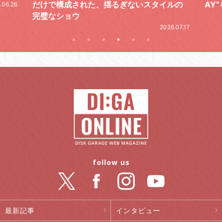
ルの
AY”をレポート
2026.06.19
.07.17
follow us
最新記事
インタビュー