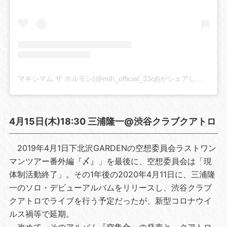
マキシマム ザ ホルモン(@mth_official_33cjl)がシェアした投稿
4月15日(木)18:30 三浦隆一@渋谷クラブクアトロ
2019年4月1日下北沢GARDENの空想委員会ラストワン
マンツアー番外編『〆』」を最後に、空想委員会は「現
体制活動終了」。その1年後の2020年4月11日に、三浦隆
一のソロ・デビューアルバムをリリースし、渋谷クラブ
クアトロでライブを行う予定だったが、新型コロナウイ
ルス禍等で延期。