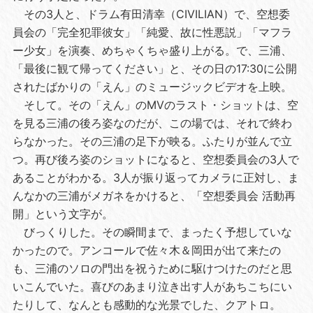
その3人と、ドラム有田清幸（CIVILIAN）で、空想委
員会の「完全犯罪彼女」「純愛、故に性悪説」「マフラ
ー少女」を演奏、めちゃくちゃ盛り上がる。で、三浦、
「最後に観て帰ってください」と、その日の17:30に公開
されたばかりの「えん」のミュージックビデオを上映。
そして。その「えん」のMVのラスト・ショットは、空
を見る三浦の後ろ姿なのだが、この場では、それで終わ
らなかった。その三浦の足下が映る。ふたりが並んで立
つ。再び後ろ姿のショットになると、空想委員会の3人で
あることがわかる。3人が振り返ってカメラに正対し、ま
んなかの三浦がメガネをかけると、「空想委員会 活動再
開」という文字が。
びっくりした。その瞬間まで、まったく予想していな
かったので。アンコールで佐々木＆岡田が出て来たの
も、三浦のソロの門出を祝うために駆けつけたのだと思
いこんでいた。喜びのあまり泣き出す人があちこちにい
たりして、なんとも感動的な光景でした、クアトロ。