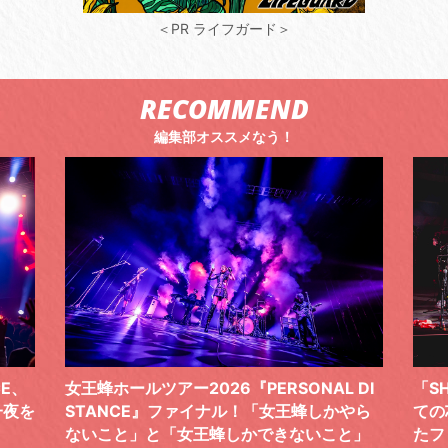
＜PR ライフガード＞
RECOMMEND
編集部オススメなう！
 DI
「SHISHAMOでした!!!」ロックバンドとし
TO
やら
ての芯を貫き通し、笑顔と感謝で泳ぎ切っ
気感
と」
たファイナルライブ、DAY2“GOODBYE D
レポ