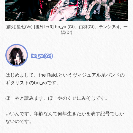
[前列]星七(Vo) [後列L→R] bo_ya (Gt)、由羽(Gt)、テンシ(Ba)、一
陽(Dr)
bo_ya (Gt)
はじめまして、the Raid.というヴィジュアル系バンドの
ギタリストのbo_yaです。
ぼーやと読みます。ぼーやのくせにみそじです。
いいんです、年齢なんて何年生きたかを表す記号でしか
ないのです。