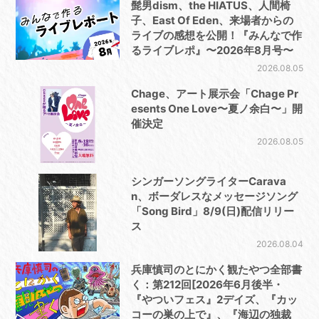
髭男dism、the HIATUS、人間椅
子、East Of Eden、来場者からの
ライブの感想を公開！『みんなで作
るライブレポ』〜2026年8月号〜
2026.08.05
Chage、アート展示会「Chage Pr
esents One Love〜夏ノ余白〜」開
催決定
2026.08.05
シンガーソングライターCarava
n、ボーダレスなメッセージソング
「Song Bird」8/9(日)配信リリー
ス
2026.08.04
兵庫慎司のとにかく観たやつ全部書
く：第212回[2026年6月後半・
『やついフェス』2デイズ、『カッ
コーの巣の上で』、『海辺の独裁