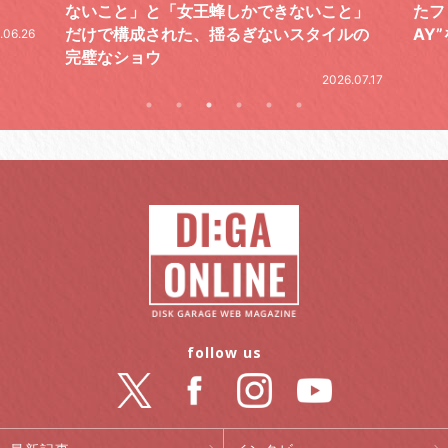
と」
たファイナルライブ、DAY2“GOODBYE D
レポ
ルの
AY”をレポート
2026.06.19
.07.17
follow us