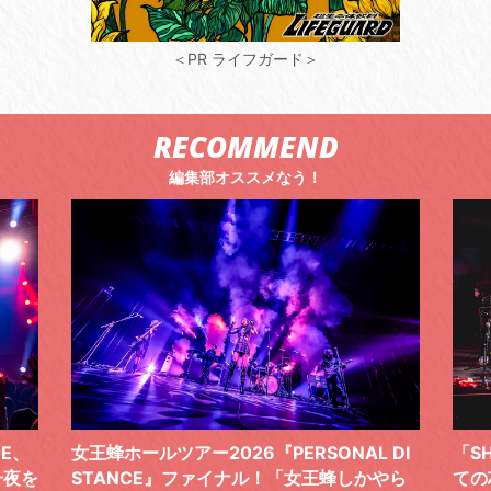
＜PR ライフガード＞
RECOMMEND
編集部オススメなう！
 DI
「SHISHAMOでした!!!」ロックバンドとし
TO
やら
ての芯を貫き通し、笑顔と感謝で泳ぎ切っ
気感