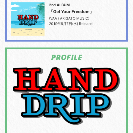
2nd ALBUM
「Get Your Freedom」
(VAA / ARIGATO MUSIC)
2019年8月7日(水) Release!
PROFILE