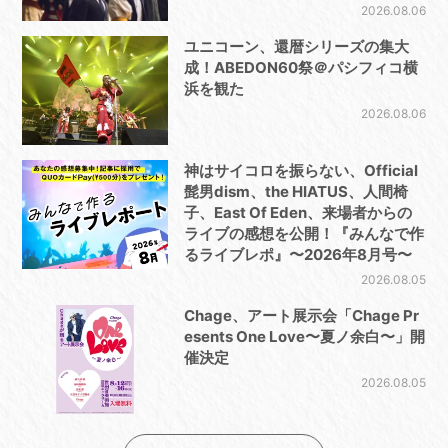
2026.08.06
ユニコーン、還暦シリーズの集大
成！ABEDON60祭＠パシフィコ横
浜を観た
2026.08.06
神はサイコロを振らない、Official
髭男dism、the HIATUS、人間椅
子、East Of Eden、来場者からの
ライブの感想を公開！『みんなで作
るライブレポ』〜2026年8月号〜
2026.08.05
Chage、アート展示会「Chage Pr
esents One Love〜夏ノ余白〜」開
催決定
2026.08.05