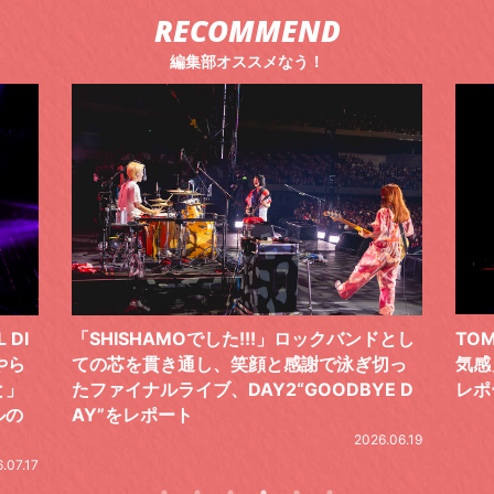
RECOMMEND
編集部オススメなう！
 DI
「SHISHAMOでした!!!」ロックバンドとし
TO
やら
ての芯を貫き通し、笑顔と感謝で泳ぎ切っ
気感
と」
たファイナルライブ、DAY2“GOODBYE D
レポ
ルの
AY”をレポート
2026.06.19
.07.17