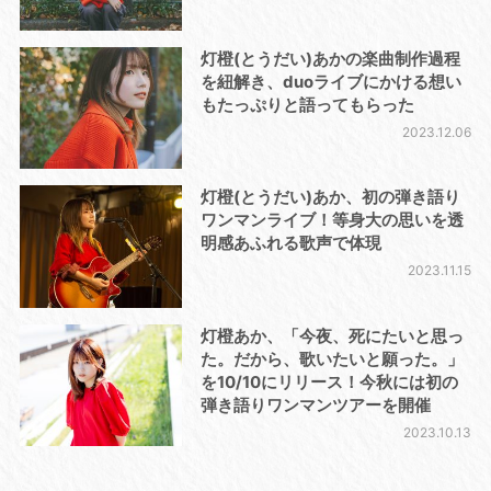
灯橙(とうだい)あかの楽曲制作過程
を紐解き、duoライブにかける想い
もたっぷりと語ってもらった
2023.12.06
灯橙(とうだい)あか、初の弾き語り
ワンマンライブ！等身大の思いを透
明感あふれる歌声で体現
2023.11.15
灯橙あか、「今夜、死にたいと思っ
た。だから、歌いたいと願った。」
を10/10にリリース！今秋には初の
弾き語りワンマンツアーを開催
2023.10.13