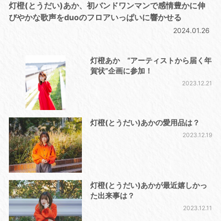
灯橙(とうだい)あか、初バンドワンマンで感情豊かに伸
びやかな歌声をduoのフロアいっぱいに響かせる
2024.01.26
灯橙あか “アーティストから届く年
賀状”企画に参加！
2023.12.21
灯橙(とうだい)あかの愛用品は？
2023.12.19
灯橙(とうだい)あかが最近嬉しかっ
た出来事は？
2023.12.11