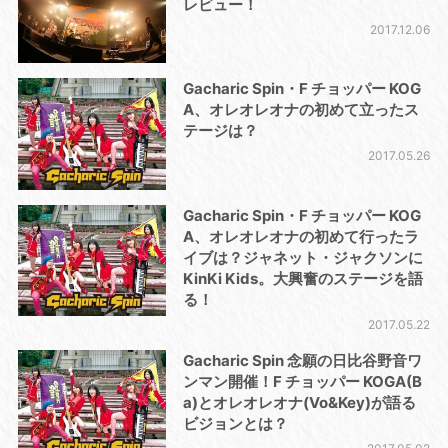
レビュー！
2017.12.06
Gacharic Spin・F チョッパー KOG
A、オレオレオナの初めて立ったス
テージは？
2017.05.26
Gacharic Spin・F チョッパー KOG
A、オレオレオナの初めて行ったラ
イブは？ジャネット・ジャクソンに
KinKi Kids。大興奮のステージを語
る！
2017.05.22
Gacharic Spin 念願の日比谷野音ワ
ンマン開催！F チョッパー KOGA(B
a)とオレオレオナ(Vo&Key)が語る
ビジョンとは？