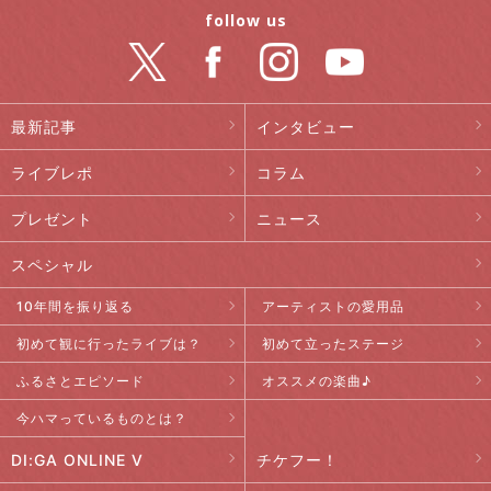
follow us
最新記事
インタビュー
ライブレポ
コラム
プレゼント
ニュース
スペシャル
10年間を振り返る
アーティストの愛用品
初めて観に行ったライブは？
初めて立ったステージ
ふるさとエピソード
オススメの楽曲♪
今ハマっているものとは？
DI:GA ONLINE V
チケフー！