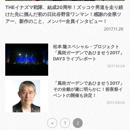
THEイナズマ戦隊、結成20周年！ズッコケ男道を走り続
けた先に掴んだ初の日比谷野音ワンマン！感謝の全県ツ
アー、新作のこと、メンバー全員インタビュー！
2017.11.29
松本 隆スペシャル・プロジェクト
「風街ガーデンであひませう2017」
DAY3 ライブレポート
2017.10.09
「風街ガーデンであひませう2017」
その全貌が遂に明らかに！前夜祭イ
ベントの開催も決定！
2017.09.05
<
1
2