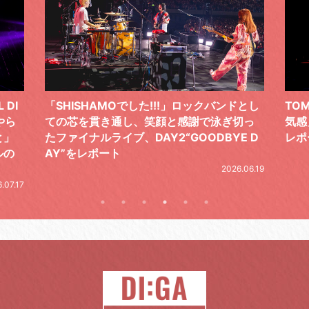
 DI
「SHISHAMOでした!!!」ロックバンドとし
TO
やら
ての芯を貫き通し、笑顔と感謝で泳ぎ切っ
気感
と」
たファイナルライブ、DAY2“GOODBYE D
レポ
ルの
AY”をレポート
2026.06.19
.07.17