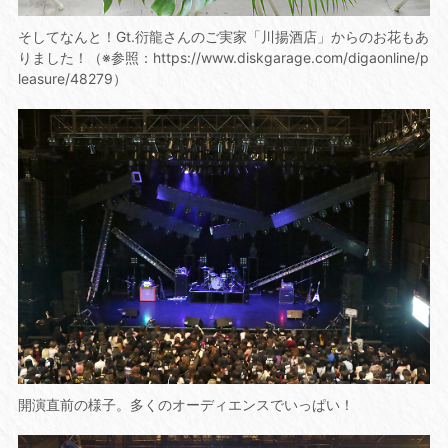
そしてなんと！Gt.衍龍さんのご実家「川揚酒店」からのお花もあ
りました！（※参照：https://www.diskgarage.com/digaonline/p
leasure/48279）
開演直前の様子。多くのオーディエンスでいっぱい！