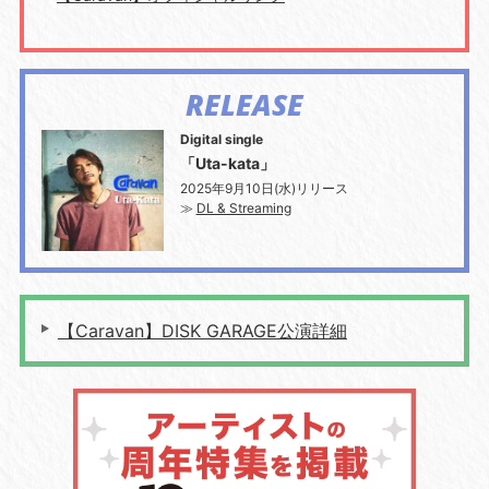
RELEASE
Digital single
「Uta-kata」
2025年9月10日(水)リリース
≫
DL & Streaming
【Caravan】DISK GARAGE公演詳細