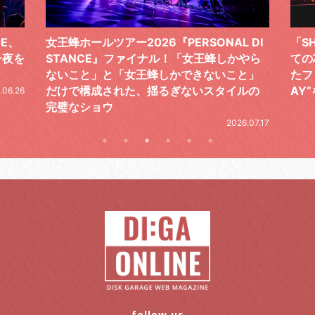
 DI
「SHISHAMOでした!!!」ロックバンドとし
TO
やら
ての芯を貫き通し、笑顔と感謝で泳ぎ切っ
気感
と」
たファイナルライブ、DAY2“GOODBYE D
レポ
ルの
AY”をレポート
2026.06.19
.07.17
follow us