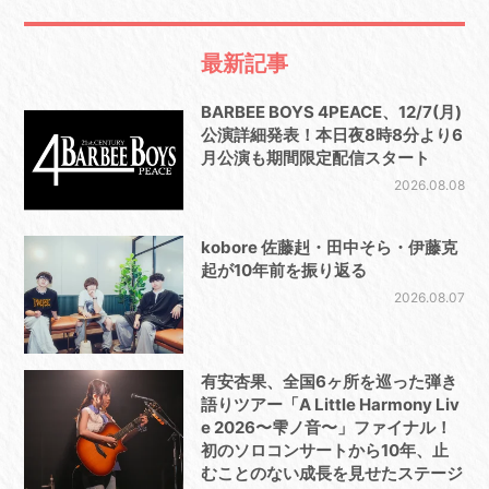
最新記事
BARBEE BOYS 4PEACE、12/7(月)
公演詳細発表！本日夜8時8分より6
月公演も期間限定配信スタート
2026.08.08
kobore 佐藤赳・田中そら・伊藤克
起が10年前を振り返る
2026.08.07
有安杏果、全国6ヶ所を巡った弾き
語りツアー「A Little Harmony Liv
e 2026〜雫ノ音〜」ファイナル！
初のソロコンサートから10年、止
むことのない成長を見せたステージ