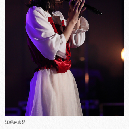
江嶋綾恵梨