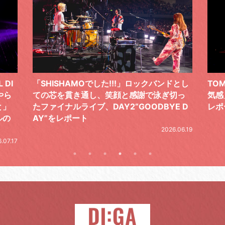
ドとし
TOMOO、３台の鍵盤で「6月から7月の空
筋肉
切っ
気感」を鮮やかに描いた、FC限定ライブを
の日
E D
レポート
とし
の拍
2026.07.17
.06.19