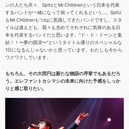
ンの人たち共々、SpitzとMr.Childrenという日本を代表
するバンドが一緒になって祝ってくれるという…。Spitz
もMr.Childrenもつねに意識してきたバンドですし、スタ
イルは違えども、我々も含めてそれぞれに気骨のある日
本を代表するバンドだと思います。"ド・ド・ドーンと集
結！！〜夢の競演〜"というタイトル通りのスペシャルな
1日になるんじゃないかと思っています。わたしも今から
ワクワクしています。
もちろん、その大団円は新たな物語の序章でもあるだろ
う。エレファントカシマシの未来に向けた予感をしっか
りと感じ取りたい。