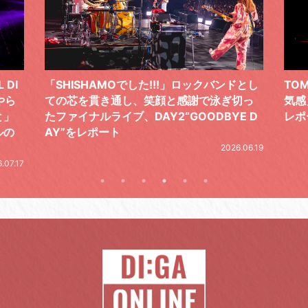
 DI
「SHISHAMOでした!!!」ロックバンドとし
TO
やら
ての芯を貫き通し、笑顔と感謝で泳ぎ切っ
気感
と」
たファイナルライブ、DAY2“GOODBYE D
レポ
ルの
AY”をレポート
2026.06.19
.07.17