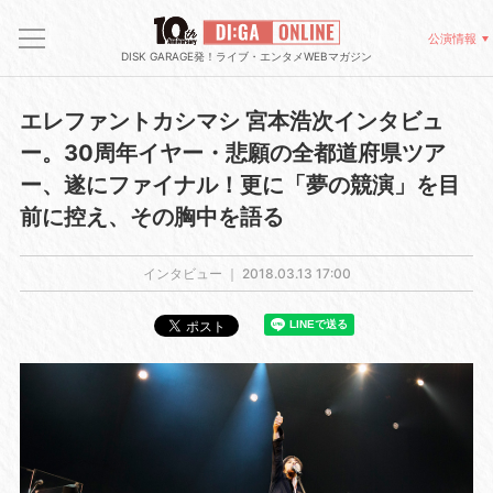
公演情報
DISK GARAGE発！ライブ・エンタメWEBマガジン
エレファントカシマシ 宮本浩次インタビュ
ー。30周年イヤー・悲願の全都道府県ツア
ー、遂にファイナル！更に「夢の競演」を目
前に控え、その胸中を語る
インタビュー ｜
2018.03.13 17:00