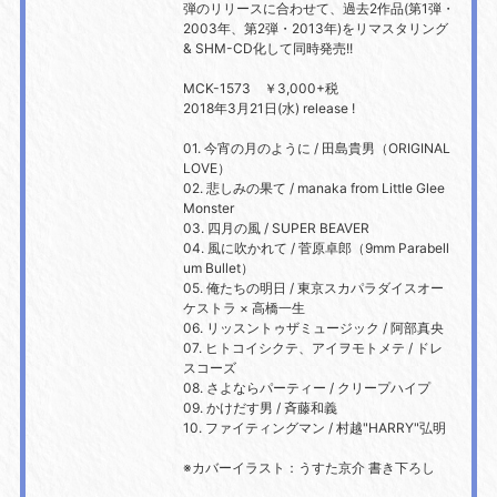
弾のリリースに合わせて、過去2作品(第1弾・
2003年、第2弾・2013年)をリマスタリング
& SHM-CD化して同時発売!!
MCK-1573 ￥3,000+税
2018年3月21日(水) release !
01. 今宵の月のように / 田島貴男（ORIGINAL
LOVE）
02. 悲しみの果て / manaka from Little Glee
Monster
03. 四月の風 / SUPER BEAVER
04. 風に吹かれて / 菅原卓郎（9mm Parabell
um Bullet）
05. 俺たちの明日 / 東京スカパラダイスオー
ケストラ × 高橋一生
06. リッスントゥザミュージック / 阿部真央
07. ヒトコイシクテ、アイヲモトメテ / ドレ
スコーズ
08. さよならパーティー / クリープハイプ
09. かけだす男 / 斉藤和義
10. ファイティングマン / 村越"HARRY"弘明
※カバーイラスト：うすた京介 書き下ろし