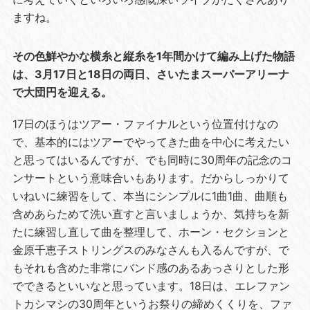
ますね。
その色鮮やかな横糸と縦糸を1年間かけて編み上げた物語
は、3月17日と18日の両日、さいたまスーパーアリーナ
で大団円を迎える。
17日のほうはツアー・ファイナルという位置付けなの
で、基本的にはツアーでやってきた曲を中心に考えたい
と思ってはいるんですが、でも同時に30周年の記念のコ
ンサートという意味合いもあります。だからしっかりて
いねいに練習をして、本当にシンプルに1曲1曲、曲順も
含めあらためて洗い直すと言いましょうか、気持ちを新
たに練習し直して曲を整理して、ホーン・セクションと
金原千恵子ストリングスのみなさんも入るんですが、で
もそれも含めた非常にバンド感のあるあっさりとした形
でできるといいなと思っています。18日は、エレファン
トカシマシの30周年というお祭りの締めくくりを、ファ