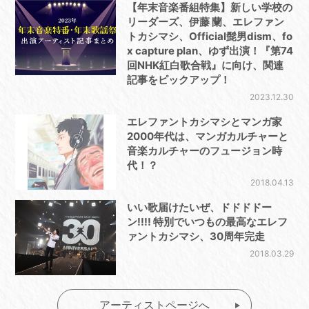
【年末音楽番組特集】新しい学校の
リーダーズ、伊藤 蘭、エレファン
トカシマシ、Official髭男dism、fo
x capture plan、ゆず出演！『第74
回NHK紅白歌合戦』に向け、関連
記事をピックアップ！
2023.12.30
エレファントカシマシとマンガ家
2000年代は、マンガカルチャーと
音楽カルチャーのフュージョン時
代！？
2018.04.13
いい歌届けたいぜ、ドドドドー
ン!!!! 特別でいつもの最高なエレフ
ァントカシマシ、30周年完走
2018.03.29
アーティストページへ