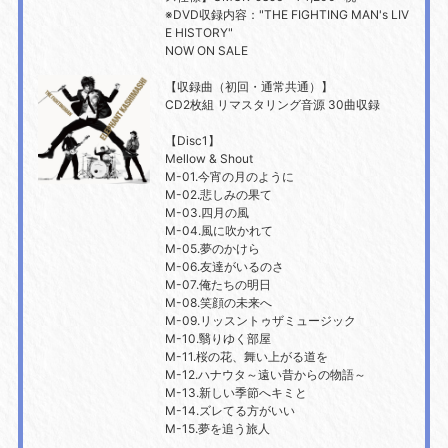
※DVD収録内容："THE FIGHTING MAN's LIV
E HISTORY"
NOW ON SALE
【収録曲（初回・通常共通）】
CD2枚組 リマスタリング音源 30曲収録
【Disc1】
Mellow & Shout
M-01.今宵の月のように
M-02.悲しみの果て
M-03.四月の風
M-04.風に吹かれて
M-05.夢のかけら
M-06.友達がいるのさ
M-07.俺たちの明日
M-08.笑顔の未来へ
M-09.リッスントゥザミュージック
M-10.翳りゆく部屋
M-11.桜の花、舞い上がる道を
M-12.ハナウタ～遠い昔からの物語～
M-13.新しい季節へキミと
M-14.ズレてる方がいい
M-15.夢を追う旅人