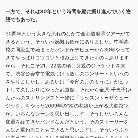
一方で、それは30年という時間を縦に掘り進んでいく物
語でもあった。
30周年という大きな流れのなかで全都道府県ツアーがで
きるという、そういう感慨も確かにありました。中学高
校の同級生で始まったバンドがデビューから30年やって
きてやっぱりコツコツと積み上げてきたものもあります
から。それこそ21、22歳の頃、父親のジャケットを来
て、渋谷公会堂で電気つけっ放しのコンサートというの
をやりましたし、あるいは『今宵の月のように』がヒッ
トして久しぶりにやった武道館。それから金原(千恵子)さ
んたちのストリングスと一緒に『リッスントゥザミュー
ジック』をやった2009年の"桜の花舞い上がる武道館"と
か、いろんなシーンを思い出します。そうしたいろんな
変遷を経てきたバンドなんだという、そのストーリーを
人生と重ねることもできると思いますし。そういうふう
に考えていくといろいろ感慨深いライブがたくさんあり