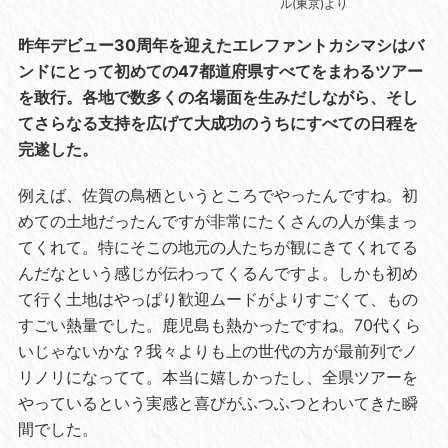
ル(東京)より
昨年デビュー30周年を迎えたエレファントカシマシはバ
ンドにとって初めての47都道府県すべてをまわるツアー
を敢行。各地で数多くの名場面を生みだしながら、そし
てさらなる支持を広げて大成功のうちにすべての日程を
完遂した。
例えば、佐賀の鳥栖というところでやったんですね。初
めての土地だったんですが非常にたくさんの人が集まっ
てくれて。特にそこの地元の人たちが観にきてくれてる
んだなという感じが伝わってくるんですよ。しかも初め
て行く土地はやっぱり歓迎ムードがよりすごくて、もの
すごい熱量でした。鹿児島も熱かったですね。70代くら
いじゃないかな？我々よりも上の世代の方が最前列でノ
リノリになってて。本当に嬉しかったし、全県ツアーを
やっているという実感と喜びがふつふつとわいてきた瞬
間でした。