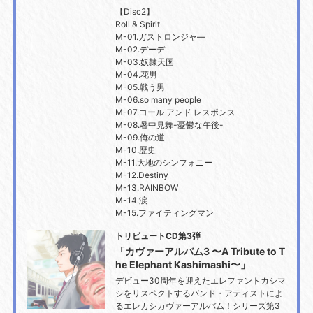
【Disc2】
Roll & Spirit
M-01.ガストロンジャ―
M-02.デーデ
M-03.奴隷天国
M-04.花男
M-05.戦う男
M-06.so many people
M-07.コール アンド レスポンス
M-08.暑中見舞-憂鬱な午後-
M-09.俺の道
M-10.歴史
M-11.大地のシンフォニー
M-12.Destiny
M-13.RAINBOW
M-14.涙
M-15.ファイティングマン
トリビュートCD第3弾
「カヴァーアルバム3 〜A Tribute to T
he Elephant Kashimashi〜」
デビュー30周年を迎えたエレファントカシマ
シをリスペクトするバンド・アティストによ
るエレカシカヴァーアルバム！シリーズ第3