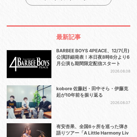
最新記事
BARBEE BOYS 4PEACE、12/7(月)
公演詳細発表！本日夜8時8分より6
月公演も期間限定配信スタート
2026.08.08
kobore 佐藤赳・田中そら・伊藤克
起が10年前を振り返る
2026.08.07
有安杏果、全国6ヶ所を巡った弾き
語りツアー「A Little Harmony Liv