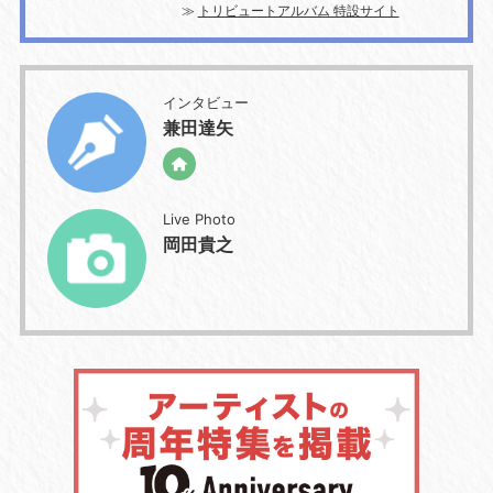
≫
トリビュートアルバム 特設サイト
インタビュー
兼田達矢
Live Photo
岡田貴之