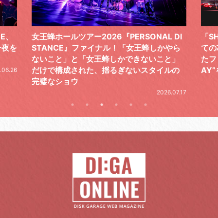
 DI
「SHISHAMOでした!!!」ロックバンドとし
TO
やら
ての芯を貫き通し、笑顔と感謝で泳ぎ切っ
気感
と」
たファイナルライブ、DAY2“GOODBYE D
レポ
ルの
AY”をレポート
2026.06.19
.07.17