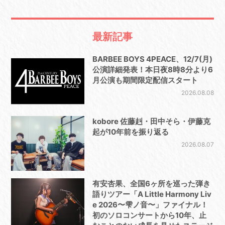
最新記事
BARBEE BOYS 4PEACE、12/7(月)
公演詳細発表！本日夜8時8分より6
月公演も期間限定配信スタート
2026.08.08
kobore 佐藤赳・田中そら・伊藤克
起が10年前を振り返る
2026.08.07
有安杏果、全国6ヶ所を巡った弾き
語りツアー「A Little Harmony Liv
e 2026〜雫ノ音〜」ファイナル！
初のソロコンサートから10年、止