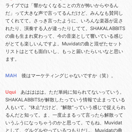
ライブでは「響かなくなることの方が怖いからやるん
だ」って大きな声で言ってるんだけど、みんなも賛同し
てくれてて。さっき言ったように、いろんな楽器が足さ
れたり、演奏する人が違ったりしてて。SHAKALABBITS
の曲も生まれ変わって、今の音楽として響いている感じ
がとても楽しいんですよ。Muvidatの曲と混ぜたセット
リストはとても面白いし、もっと届いたらいいなと思い
ます。
MAH
後はマーケティングじゃないですか（笑）。
Uqui
あはははは。ただ単純に知られてないっていう。
SHAKALABBITSが解散したっていう情報で止まっている
人もいて。“休止”だけど、“解散”っていう感じで捉えられ
るんだと知って。ま、一度止まるって言ったら解散って
いうふうになっちゃうのかと思って。でもね、Muvidat
として、グルグルやっているつもりだし、Muvidatの曲