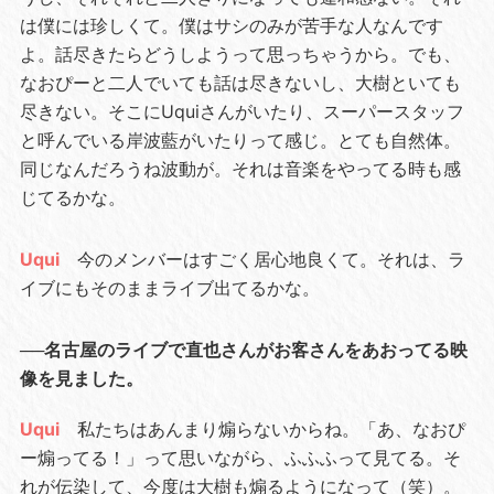
は僕には珍しくて。僕はサシのみが苦手な人なんです
よ。話尽きたらどうしようって思っちゃうから。でも、
なおぴーと二人でいても話は尽きないし、大樹といても
尽きない。そこにUquiさんがいたり、スーパースタッフ
と呼んでいる岸波藍がいたりって感じ。とても自然体。
同じなんだろうね波動が。それは音楽をやってる時も感
じてるかな。
Uqui
今のメンバーはすごく居心地良くて。それは、ラ
イブにもそのままライブ出てるかな。
──名古屋のライブで直也さんがお客さんをあおってる映
像を見ました。
Uqui
私たちはあんまり煽らないからね。「あ、なおぴ
ー煽ってる！」って思いながら、ふふふって見てる。そ
れが伝染して、今度は大樹も煽るようになって（笑）。