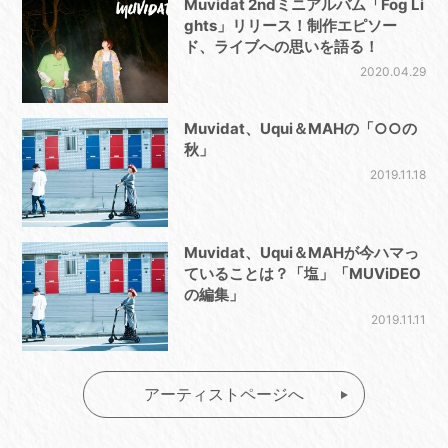
Muvidat 2ndミニアルバム「Fog Li
ghts」リリース！制作エピソー
ド、ライブへの思いを語る！
2020.04.29
Muvidat、Uqui＆MAHの「○○の
秋」
2019.11.18
Muvidat、Uqui＆MAHが今ハマっ
ていることは？「塩」「MUViDEO
の編集」
2019.11.11
アーティストページへ