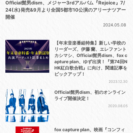
Official髭男dism、メジャー3rdアルバム『Rejoice』7/
24(水)発売&9月より全国5都市10公演のアリーナツアー
開催
2024.05.08
【年末音楽番組特集】新しい学校の
リーダーズ、伊藤 蘭、エレファント
カシマシ、Official髭男dism、fox c
apture plan、ゆず出演！『第74回N
HK紅白歌合戦』に向け、関連記事を
ピックアップ！
2023.12.30
Official髭男dism、初のオンライン
ライブ開催決定！
2020.08.05
fox capture plan、映画『コンフィ