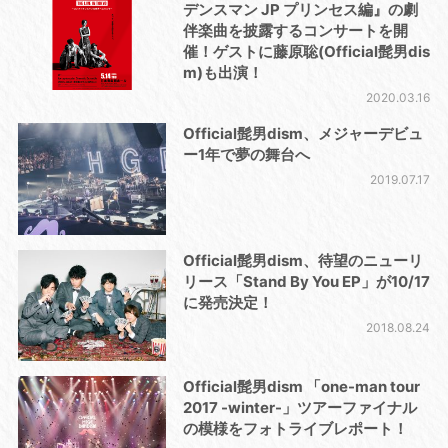
デンスマン JP プリンセス編』の劇
伴楽曲を披露するコンサートを開
催！ゲストに藤原聡(Official髭男dis
m)も出演！
2020.03.16
Official髭男dism、メジャーデビュ
ー1年で夢の舞台へ
2019.07.17
Official髭男dism、待望のニューリ
リース「Stand By You EP」が10/17
に発売決定！
2018.08.24
Official髭男dism 「one-man tour
2017 -winter-」ツアーファイナル
の模様をフォトライブレポート！