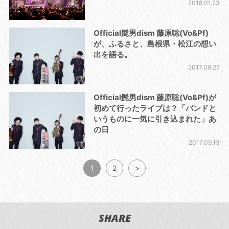
2018.01.23
Official髭男dism 藤原聡(Vo&Pf)
が、ふるさと、島根県・松江の想い
出を語る。
2017.09.27
Official髭男dism 藤原聡(Vo&Pf)が
初めて行ったライブは？「バンドと
いうものに一気に引き込まれた」あ
の日
2017.09.13
1
2
>
SHARE