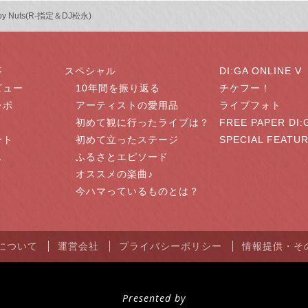
py Nuts(R-指定＆DJ松永)
事
スペシャル
DI:GA ONLINE V
ビュー
10年間を振り返る
チケフー！
レポ
アーティストの愛用品
ライブフォト
初めて観に行ったライブは？
FREE PAPER DI:
ント
初めて立ったステージ
SPECIAL FEATU
ス
ふるさとエピソード
オススメの楽曲♪
今ハマっているものとは？
NEについて
運営会社
プライバシーポリシー
情報提供・そ
Presented by