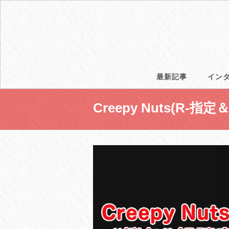
最新記事
イン
Creepy Nuts(R-指定