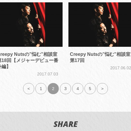
reepy Nutsの”悩む”相談室
Creepy Nutsの”悩む”相談室
第18回【メジャーデビュー番
第17回
外編】
2017.06.0
2017.07.03
<
1
2
3
4
5
>
SHARE