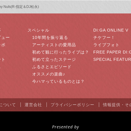
py Nuts(R-指定＆DJ松永)
事
スペシャル
DI:GA ONLINE V
ビュー
10年間を振り返る
チケフー！
レポ
アーティストの愛用品
ライブフォト
初めて観に行ったライブは？
FREE PAPER DI:
ント
初めて立ったステージ
SPECIAL FEATU
ス
ふるさとエピソード
オススメの楽曲♪
今ハマっているものとは？
NEについて
運営会社
プライバシーポリシー
情報提供・そ
Presented by