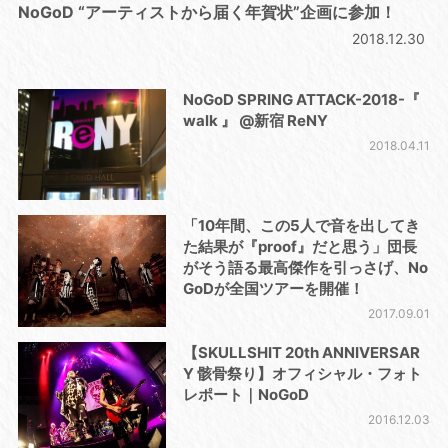
NoGoD “アーティストから届く年賀状”企画に参加！
2018.12.30
NoGoD SPRING ATTACK-2018-『
walk 』 @新宿 ReNY
2018.04.11
「10年間、この5人で音を出してき
た結果が『proof』だと思う」団長
がそう語る最高傑作を引っさげ、No
GoDが全国ツアーを開催！
2017.09.01
【SKULLSHIT 20th ANNIVERSAR
Y 骸骨祭り】オフィシャル・フォト
レポート｜NoGoD
2016.12.03