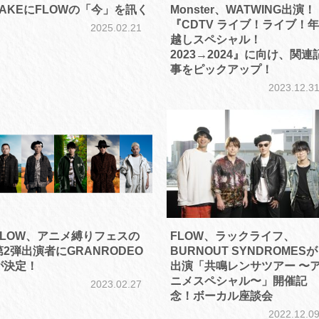
TAKEにFLOWの「今」を訊く
Monster、WATWING出演！
『CDTV ライブ！ライブ！年
2025.02.21
越しスペシャル！
2023→2024』に向け、関連
事をピックアップ！
2023.12.3
FLOW、アニメ縛りフェスの
FLOW、ラックライフ、
第2弾出演者にGRANRODEO
BURNOUT SYNDROMESが
が決定！
出演「共鳴レンサツアー 〜
ニメスペシャル〜」開催記
2023.02.27
念！ボーカル座談会
2022.12.0