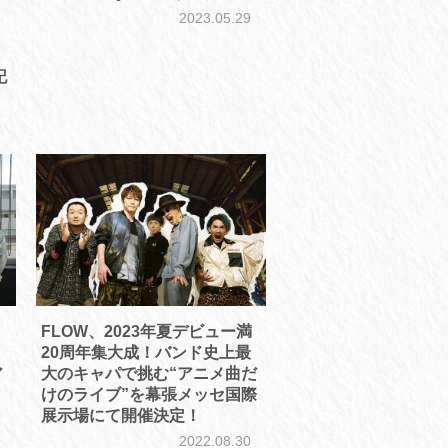
2023.05.29
記
1
FLOW、2023年夏デビュー満
20周年集大成！バンド史上最
ア
大のキャパで挑む“アニメ曲だ
けのライブ”を幕張メッセ国際
展⽰場にて開催決定！
9
2022.08.30