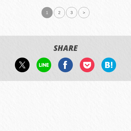
1
2
3
>
SHARE