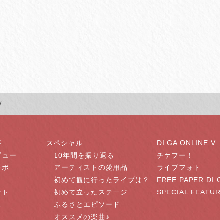
W
事
スペシャル
DI:GA ONLINE V
ビュー
10年間を振り返る
チケフー！
レポ
アーティストの愛用品
ライブフォト
初めて観に行ったライブは？
FREE PAPER DI:
ント
初めて立ったステージ
SPECIAL FEATU
ス
ふるさとエピソード
オススメの楽曲♪