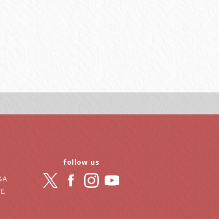
follow us
GA
RE