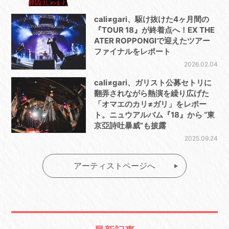
cali≠gari、駆け抜けた4ヶ月間の
『TOUR 18』が終着点へ！EX THE
ATER ROPPONGIで迎えたツアー
ファイナルをレポート
2026.02.04
cali≠gari、ガリスト公募セトリに
翻弄されながら熱演を繰り広げた
「オマエのカリ≠ガリ」をレポー
ト。ニュウアルバム『18』から “東
京亞詩吐暴威”も披露
2025.09.24
アーティストページへ