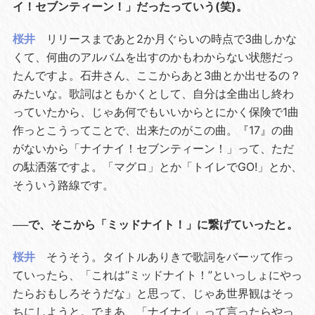
イ！セブンティーン！」だったっていう(笑)。
桜井
リリースまであと2か月ぐらいの時点で3曲しかな
くて、何曲のアルバムを出すのかもわからない状態だっ
たんですよ。石井さん、ここからあと3曲とか出せるの？
みたいな。歌詞はともかくとして、自分は全曲出し終わ
っていたから、じゃあ何でもいいからとにかく保険で1曲
作っとこうってことで、出来たのがこの曲。『17』の曲
がないから「ナイナイ！セブンティーン！」って、ただ
の駄洒落ですよ。「マグロ」とか「トイレでGO!」とか、
そういう路線です。
──で、そこから「ミッドナイト！」に繋げていったと。
桜井
そうそう。タイトルありきで歌詞をバーッて作っ
ていったら、「これは“ミッドナイト！”といっしょにやっ
たらおもしろそうだな」と思って、じゃあ世界観はそっ
ちにしようと。でまあ、「ナイナイ」って言ったらやっ