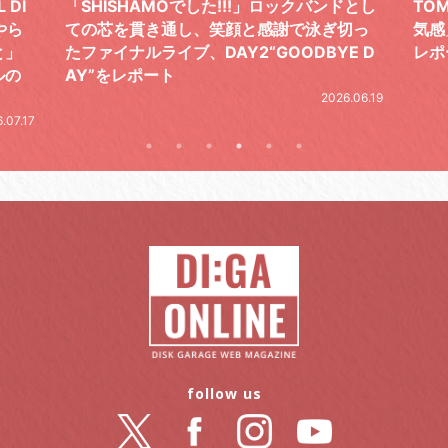
 DI
「SHISHAMOでした!!!」ロックバンドとし
TO
やら
ての芯を貫き通し、笑顔と感謝で泳ぎ切っ
気感
と」
たファイナルライブ、DAY2“GOODBYE D
レポ
ルの
AY”をレポート
2026.06.19
.07.17
follow us