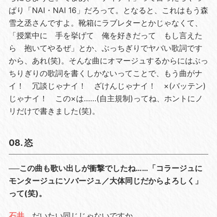
ぱり「NAI・NAI 16」だろって。となると、これはもう森
雪之丞さんですよ。靴箱にラブレターとかじゃなくて、
「授業中に 手を挙げて 俺を好きだって もし言えた
ら 抱いてやるぜ」とか、ぶっちぎりでヤバい歌詞です
から、あれ(笑)。そんな曲にオマージュするからにはぶっ
ちりぎりの歌詞を書くしかないってことで、もう曲がナ
イ！ 冗談じゃナイ！ ざけんじゃナイ！ ×(バッテン)
じゃナイ！ この×は……(自主規制)ってね、ホントにノ
リだけで書きました(笑)。
08. 恣
──この曲も歌い出しが衝撃でしたね……「コラージュに
モンタージュにソバージュ／大体同じだからよろしく」
って(笑)。
石井
だいたい同じじゃないですか。