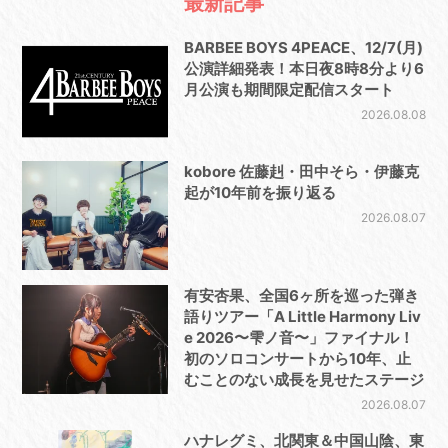
最新記事
BARBEE BOYS 4PEACE、12/7(月)
公演詳細発表！本日夜8時8分より6
月公演も期間限定配信スタート
2026.08.08
kobore 佐藤赳・田中そら・伊藤克
起が10年前を振り返る
2026.08.07
有安杏果、全国6ヶ所を巡った弾き
語りツアー「A Little Harmony Liv
e 2026〜雫ノ音〜」ファイナル！
初のソロコンサートから10年、止
むことのない成長を見せたステージ
2026.08.07
ハナレグミ、北関東＆中国山陰、東