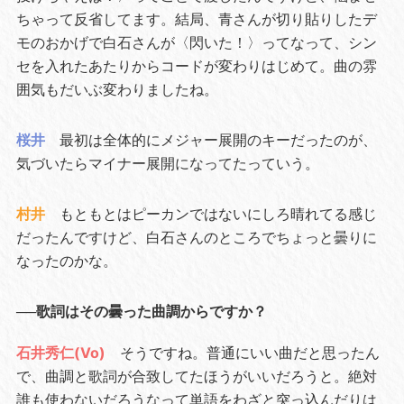
ちゃって反省してます。結局、青さんが切り貼りしたデ
モのおかげで白石さんが〈閃いた！〉ってなって、シン
セを入れたあたりからコードが変わりはじめて。曲の雰
囲気もだいぶ変わりましたね。
桜井
最初は全体的にメジャー展開のキーだったのが、
気づいたらマイナー展開になってたっていう。
村井
もともとはピーカンではないにしろ晴れてる感じ
だったんですけど、白石さんのところでちょっと曇りに
なったのかな。
──歌詞はその曇った曲調からですか？
石井秀仁(Vo)
そうですね。普通にいい曲だと思ったん
で、曲調と歌詞が合致してたほうがいいだろうと。絶対
誰も使わないだろうなって単語をわざと突っ込んだりは