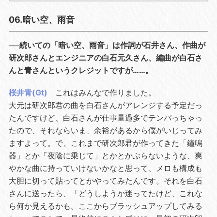
06.暗い空、雨音
──続いての「暗い空、雨音」は作詞が石井さん、作曲が
研次郎さんとエンジニアの白石元久さん、編曲が白石さ
んと青さんというクレジットですが……。
桜井青(Gt)
これはみんなで作りました。
大元は研次郎君の曲を白石さんがアレンジする予定だっ
たんですけど、白石さんが仕事量過多でテンパっちゃっ
たので、それならいま、余裕があるから僕がいじってみ
ますよって。で、これまで研次郎君が作ってきた「鐘鳴
器」とか「夜陰に乗じて」とかとかぶらないような、爽
やかな曲に持っていけないかなと思って、メロも構成も
大胆に切って貼ってとかやってみたんです。それを白石
さんに送ったら、「どうしようか迷ってたけど、これな
ら何か見えるかも。ここからブラッシュアップしてみる