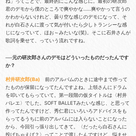
ね」ってことで、最終的にこんな感じに。最初の研次郎
君のデモから僕のところで爽やかな……爽やかって言うの
かわからないけれど、曇り空な感じのデモになって、そ
れが白石さんに渡って気が付いたら少しトランシーな感
じになっていて、ほお～みたいな(笑)。そこに石井さんが
歌詞を乗せて、っていう流れですね。
──元の研次郎さんのデモはどういったものだったんです
か？
村井研次郎(Ba)
前のアルバムのときに途中まで作って
たものが保留になってたんですよね。上領さんにドラム
を叩いてもらっていて。第一段階の仮タイトルは〈村井
バレエ〉でした。SOFT BALLETみたいな感じ、と思って
作ってたんですけど、秀仁君にいろいろアドバイスをも
らってるうちに前のアルバムには入らないことになった
から、今回引っ張り出してきて。〈だったら白石さんに
投げちゃえば？〉ってことで渡したんですけど、悩ませ