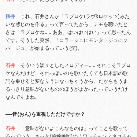
桜井
これ、石井さんが「ラブロケ(ラヴ&ロケッツ)みた
いな感じのを作る」って言ってたから、デモを聴いたと
きは「ラブロケね……ああ、はいはいはい」って思ったん
です。そうした突然、「コラージュにモンタージュにソ
バージュ」が始まるっていう(笑)。
石井
そういう淡々としたメロディー……それこそラブロ
ケなんだけど、それっぽいのを歌いたくても日本語の歌
詞を乗せると変なふうになっちゃうから、だからもうま
るっきり意味がないもののほうがよかったっていうだけ
なんですよね。
──音(おん)を重視しただけですか？
石井
「意味がないよこんなものは」ってことを歌って
るっていう。さっき(
前編参照
)の「ワンチャン／ネコチャ