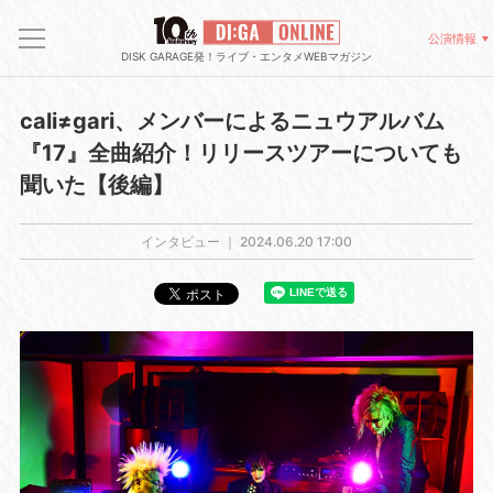
公演情報
DISK GARAGE発！ライブ・エンタメWEBマガジン
cali≠gari、メンバーによるニュウアルバム
『17』全曲紹介！リリースツアーについても
聞いた【後編】
インタビュー ｜
2024.06.20 17:00