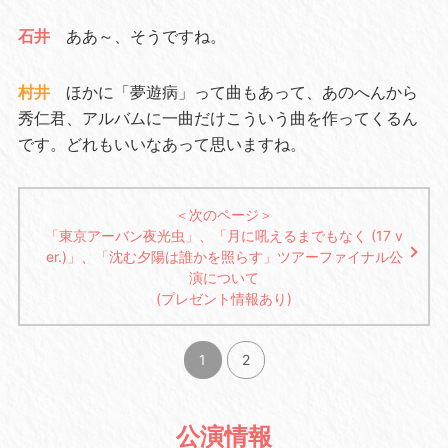
石井
ああ～、そうですね。
村井
ほかに「夢遊病」って曲もあって、あのへんから
秀仁君、アルバムに一曲だけこういう曲を作ってくるん
です。どれもいいなあって思いますね。
＜次のページ＞
「東京アーバン夜光虫」、「月に吼えるまでもなく (17 v
er.)」、「沈む夕陽は誰かを照らす」ツアーファイナル公
演について
(プレゼント情報あり)
1
2
公演情報