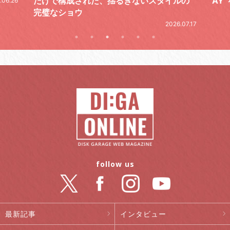
ルの
AY”をレポート
2026.06.19
.07.17
follow us
最新記事
インタビュー