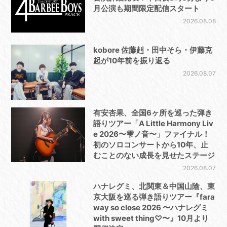
月公演も期間限定配信スタート
2026.08.08
kobore 佐藤赳・田中そら・伊藤克
起が10年前を振り返る
2026.08.07
有安杏果、全国6ヶ所を巡った弾き
語りツアー「A Little Harmony Liv
e 2026〜雫ノ音〜」ファイナル！
初のソロコンサートから10年、止
むことのない成長を見せたステージ
2026.08.07
ハナレグミ、北関東＆中国山陰、東
京大阪を巡る弾き語りツアー『fara
way so close 2026 〜ハナレグミ
with sweet thing♡〜』10月より