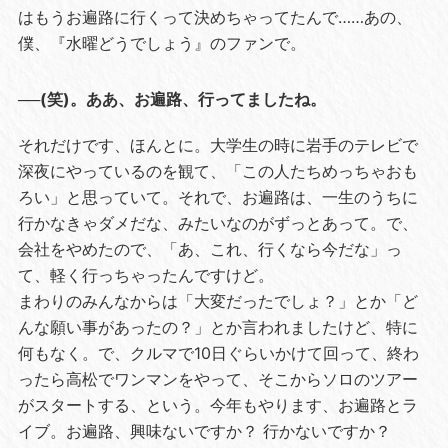
はもうお遍路に行くって決めちゃってたんで……あの、
僕、『水曜どうでしょう』のファンで。
──(笑)。ああ、お遍路、行ってましたね。
それだけです、ほんとに。大学生の時に岩手のテレビで
深夜にやっているのを観て、「この人たちめっちゃおも
ろい」と思っていて。それで、お遍路は、一生のうちに
行かなきゃダメだな、みたいなのがずっとあって。で、
会社をやめたので、「あ、これ、行くなら今だな」っ
て、軽く行っちゃったんですけど。
まわりのみんなからは「大変だったでしょ？」とか「ど
んな願い事があったの？」とか言われましたけど、特に
何もなく。で、クルマで10日ぐらいかけて回って、終わ
ったら高松でワンマンをやって、そこからソロのツアー
がスタートする、という。今年もやります、お遍路とラ
イブ。お遍路、興味ないですか？ 行かないですか？