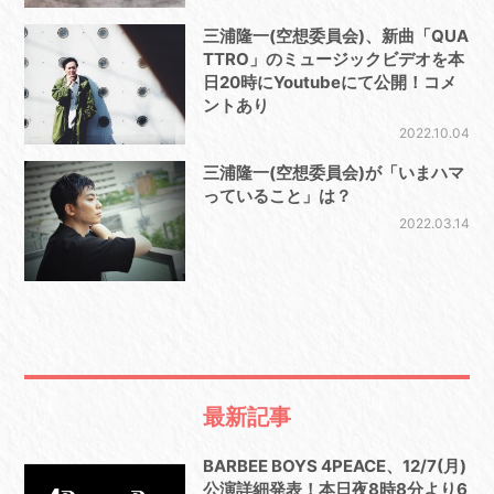
三浦隆一(空想委員会)、新曲「QUA
TTRO」のミュージックビデオを本
日20時にYoutubeにて公開！コメ
ントあり
2022.10.04
三浦隆一(空想委員会)が「いまハマ
っていること」は？
2022.03.14
最新記事
BARBEE BOYS 4PEACE、12/7(月)
公演詳細発表！本日夜8時8分より6