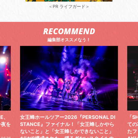
＜PR ライフガード＞
RECOMMEND
編集部オススメなう！
 DI
「SHISHAMOでした!!!」ロックバンドとし
TO
やら
ての芯を貫き通し、笑顔と感謝で泳ぎ切っ
気感
と」
たファイナルライブ、DAY2“GOODBYE D
レポ