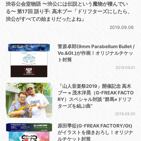
渋谷公会堂物語 〜渋公には伝説という魔物が棲んでい
る〜 第17回 語り手: 高木ブー「ドリフターズにしたら、
渋公がすべての始まりだったよね」
2019.09.06
菅原卓郎(9mm Parabellum Bullet /
Vo.&Gt.)が作画！オリジナルチケッ
ト封筒
2019.09.01
「山人音楽祭2019」開催記念 高木
ブー × 茂木洋晃（G-FREAK FACTO
RY）スペシャル対談 “群馬×ドリフ
ターズを結ぶ曲”
2019.08.30
原田季征(G-FREAK FACTORY/Gt)
がイラストを描きおろし！オリジナ
ルチケット封筒