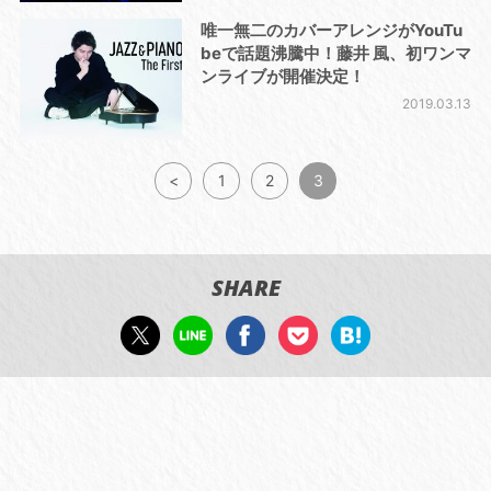
唯一無二のカバーアレンジがYouTu
beで話題沸騰中！藤井 風、初ワンマ
ンライブが開催決定！
2019.03.13
<
1
2
3
SHARE