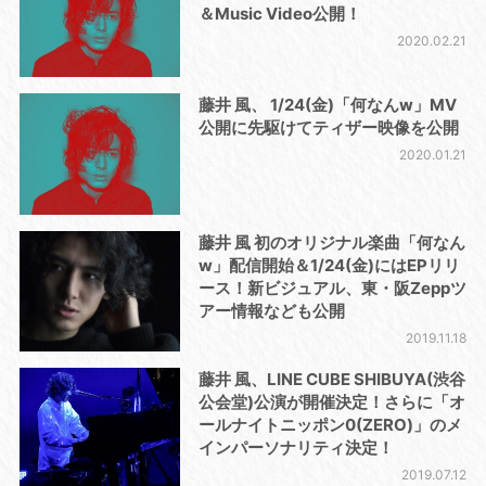
＆Music Video公開！
2020.02.21
藤井 風、 1/24(金)「何なんw」MV
公開に先駆けてティザー映像を公開
2020.01.21
藤井 風 初のオリジナル楽曲「何なん
w」配信開始＆1/24(金)にはEPリリ
ース！新ビジュアル、東・阪Zeppツ
アー情報なども公開
2019.11.18
藤井 風、LINE CUBE SHIBUYA(渋谷
公会堂)公演が開催決定！さらに「オ
ールナイトニッポン0(ZERO)」のメ
インパーソナリティ決定！
2019.07.12