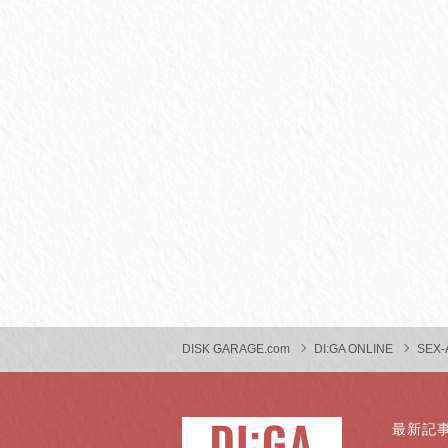
DISK GARAGE.com
DI:GA ONLINE
SEX-
最新記