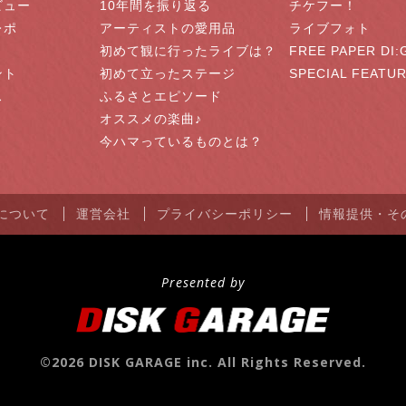
ビュー
10年間を振り返る
チケフー！
レポ
アーティストの愛用品
ライブフォト
初めて観に行ったライブは？
FREE PAPER DI:
ント
初めて立ったステージ
SPECIAL FEATU
ス
ふるさとエピソード
オススメの楽曲♪
今ハマっているものとは？
NEについて
運営会社
プライバシーポリシー
情報提供・そ
Presented by
©2026 DISK GARAGE inc. All Rights Reserved.